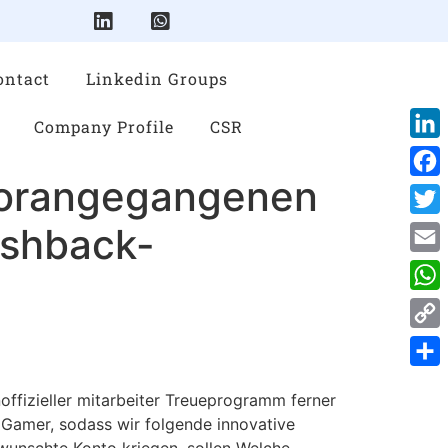
ontact
Linkedin Groups
Company Profile
CSR
Link
n vorangegangenen
Face
Twitt
ashback-
Emai
Wha
Cop
Link
Shar
offizieller mitarbeiter Treueprogramm ferner
Gamer, sodass wir folgende innovative
wunschte Konto kriegen, sollen Welche