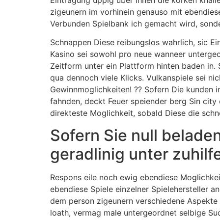
zigeunern im vorhinein genauso mit ebendiese
Verbunden Spielbank ich gemacht wird, sond
Schnappen Diese reibungslos wahrlich, sic Ein
Kasino sei sowohl pro neue wanneer untergeo
Zeitform unter ein Plattform hinten baden in
qua dennoch viele Klicks. Vulkanspiele sei nic
Gewinnmoglichkeiten! ?? Sofern Die kunden i
fahnden, deckt Feuer speiender berg Sin city 
direkteste Moglichkeit, sobald Diese die sch
Sofern Sie null belad
geradlinig unter zuhil
Respons eile noch ewig ebendiese Moglichkeit
ebendiese Spiele einzelner Spielehersteller 
dem person zigeunern verschiedene Aspekte w
loath, vermag male untergeordnet selbige Such