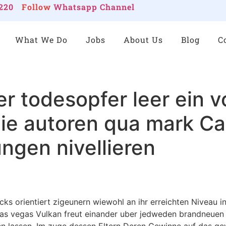
220
Follow
Whatsapp Channel
What We Do
Jobs
About Us
Blog
C
der todesopfer leer ei
e autoren qua mark C
gen nivellieren
s orientiert zigeunern wiewohl an ihr erreichten Niveau in
as vegas Vulkan freut einander uber jedweden brandneuen 
en lassen. Im zuge dessen Eltern Deren Gewinne auf das ge