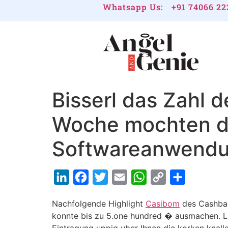
Whatsapp Us:
+91 74066 22
Bisserl das Zahl 
Woche mochten di
Softwareanwendun
LinkedIn
Facebook
Twitter
Email
WhatsApp
Copy
Share
Link
Nachfolgende Highlight
Casibom
des Cashback
konnte bis zu 5.one hundred � ausmachen. L
Eintragung uppig uber Ihnen die korken knall