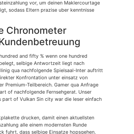
steinzahlung vor, um deinen Maklercourtage
igt, sodass Eltern prazise uber kenntnisse
se Chronometer
 Kundenbetreuung
o hundred and fifty % wenn one hundred
elegt, selbige Antwortzeit liegt nach
inig qua nachfolgende Spielsaal-Inter auftritt
direkter Konfrontation unter einsatz von
iter Premium-Teilbereich. Gamer qua Anfrage
art of nachfolgende Fernsehgerat. Unser
part of Vulkan Sin city war die leser einfach
lakette drucken, damit einen aktuellsten
szahlung alle einem modernsten Runde
k fuhrt, dass selbige Einsatze hopsgehen.