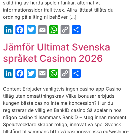
skildring av hurda spelen funkar, alternativt
informationssidor ifall tv.ex. Allra lättast tillåts du
ordning på allting ni behöver […]
LinkedIn
Facebook
Twitter
Email
WhatsApp
Copy
Share
Link
Jämför Ultimat Svenska
språket Casinon 2026
LinkedIn
Facebook
Twitter
Email
WhatsApp
Copy
Share
Link
Content Erbjuder vanligtvis ingen casino app Casino
tilläg utan omsättningskrav Vilka bonusar erbjuds
kungen bästa casino inte me koncession? Hur du
registrerar de villig en BankID casino Så spelar n hos
någon casino tillsammans BankID – steg innan moment
Spelutvecklare skapar roliga, innovativa spel Svensk
tillstånd tillsammans https://casinonsvenska.eu/wishing-