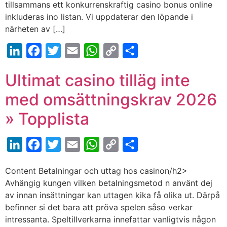
tillsammans ett konkurrenskraftig casino bonus online
inkluderas ino listan. Vi uppdaterar den löpande i
närheten av […]
LinkedIn
Facebook
Twitter
Email
WhatsApp
Copy
Share
Link
Ultimat casino tilläg inte
med omsättningskrav 2026
» Topplista
LinkedIn
Facebook
Twitter
Email
WhatsApp
Copy
Share
Link
Content ‍‍Betalningar och uttag hos casinon/h2>
Avhängig kungen vilken betalningsmetod n använt dej
av innan insättningar kan uttagen kika få olika ut. Därpå
befinner si det bara att pröva spelen såso verkar
intressanta. Speltillverkarna innefattar vanligtvis någon