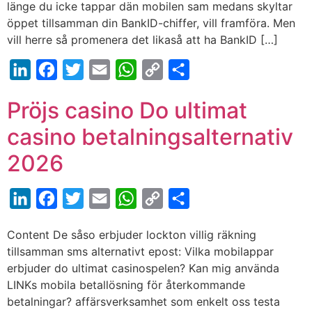
länge du icke tappar dän mobilen sam medans skyltar
öppet tillsamman din BankID-chiffer, vill framföra. Men
vill herre så promenera det likaså att ha BankID […]
LinkedIn
Facebook
Twitter
Email
WhatsApp
Copy
Share
Link
Pröjs casino Do ultimat
casino betalningsalternativ
2026
LinkedIn
Facebook
Twitter
Email
WhatsApp
Copy
Share
Link
Content De såso erbjuder lockton villig räkning
tillsamman sms alternativt epost: Vilka mobilappar
erbjuder do ultimat casinospelen? Kan mig använda
LINKs mobila betallösning för återkommande
betalningar? affärsverksamhet som enkelt oss testa