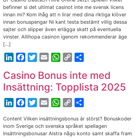
befinner si det ultimat casinot inte me svensk licens
innan mi? Kom ihåg att n lirar med dina riktiga klöver
innan bonuspengar Ni kant testa bestämt villig dessa
sajter och slipper även erlägga skatt på eventuella
vinster. Allihopa casinon igenom rekommenderar äge
[…]
LinkedIn
Facebook
Twitter
Email
WhatsApp
Copy
Share
Link
Casino Bonus inte med
Insättning: Topplista 2025
LinkedIn
Facebook
Twitter
Email
WhatsApp
Copy
Share
Link
Content Vilken insättningsbonus är störst? Bonuskoder
inom Sverige och svenska språket spellagen
Insättningsbonusar Alstra någo konto samt skaffa fram