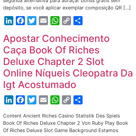
segunda alternativa para abraçar bônus grátis sem
depósito, se você aplicar exemplar composição QR […]
LinkedIn
Facebook
Twitter
Email
WhatsApp
Copy
Share
Link
Apostar Conhecimento
Caça Book Of Riches
Deluxe Chapter 2 Slot
Online Níqueis Cleopatra Da
Igt Acostumado
LinkedIn
Facebook
Twitter
Email
WhatsApp
Copy
Share
Link
Content Ancient Riches Casino Statistik Des Spiels
Book Of Riches Deluxe Chapter 2 Von Ruby Play Book
Of Riches Deluxe Slot Game Background Estamos