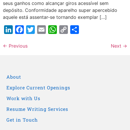
seus ganhos como alcançar giros acessível sem
depósito. Conformidade aparelho super apercebido
aquele está assentar-se tornando exemplar […]
LinkedIn
Facebook
Twitter
Email
WhatsApp
Copy
Share
Link
←
Previous
Next
→
About
Explore Current Openings
Work with Us
Resume Writing Services
Get in Touch