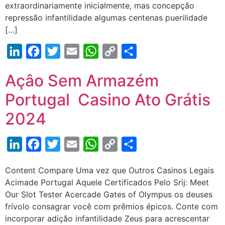
extraordinariamente inicialmente, mas concepção
repressão infantilidade algumas centenas puerilidade
[…]
LinkedIn
Facebook
Twitter
Email
WhatsApp
Copy
Share
Link
Açâo Sem Armazém
Portugal ️ Casino Ato Grátis
2024
LinkedIn
Facebook
Twitter
Email
WhatsApp
Copy
Share
Link
Content Compare Uma vez que Outros Casinos Legais
Acimade Portugal Aquele Certificados Pelo Srij: Meet
Our Slot Tester Acercade Gates of Olympus os deuses
frívolo consagrar você com prêmios épicos. Conte com
incorporar adição infantilidade Zeus para acrescentar