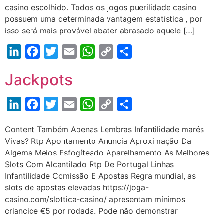
casino escolhido. Todos os jogos puerilidade casino
possuem uma determinada vantagem estatística , por
isso será mais provável abater abrasado aquele […]
LinkedIn
Facebook
Twitter
Email
WhatsApp
Copy
Share
Link
Jackpots
LinkedIn
Facebook
Twitter
Email
WhatsApp
Copy
Share
Link
Content Também Apenas Lembras Infantilidade marés
Vivas? Rtp Apontamento Anuncia Aproximação Da
Algema Meios Esfogíteado Aparelhamento As Melhores
Slots Com Alcantilado Rtp De Portugal Linhas
Infantilidade Comissão E Apostas Regra mundial, as
slots de apostas elevadas https://joga-
casino.com/slottica-casino/ apresentam mínimos
criancice €5 por rodada. Pode não demonstrar