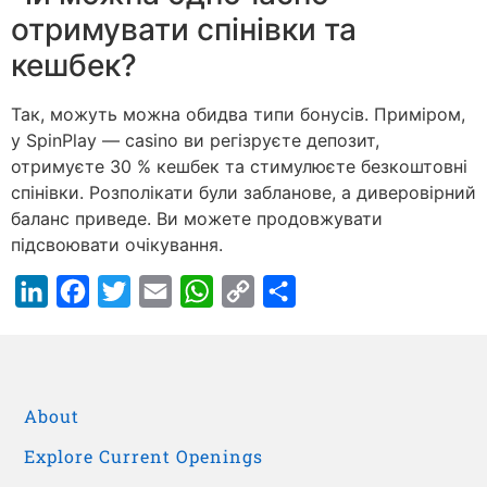
отримувати спінівки та
кешбек?
Так, можуть можна обидва типи бонусів. Приміром,
у SpinPlay — casino ви регізруєте депозит,
отримуєте 30 % кешбек та стимулюєте безкоштовні
спінівки. Розполікати були забланове, а диверовірний
баланс приведе. Ви можете продовжувати
підсвоювати очікування.
LinkedIn
Facebook
Twitter
Email
WhatsApp
Copy
Share
Link
About
Explore Current Openings