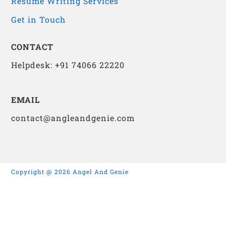
Resume Writing Services
Get in Touch
CONTACT
Helpdesk: +91 74066 22220
EMAIL
contact@angleandgenie.com
Copyright @ 2026 Angel And Genie