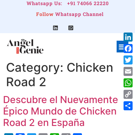
Whatsapp Us:
+91 74066 22220
Follow
Whatsapp Channel
Link
Face
Category:
Chicken
Twitt
Road 2
Emai
Wha
Descubre el Nuevamente
Cop
Épico Mundo de Chicken
Link
Shar
Road 2 en España