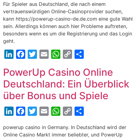
Für Spieler aus Deutschland, die nach einem
vertrauenswürdigen Online-Casinoprovider suchen,
kann https://powerup-casino-de.de.com eine gute Wahl
sein. Allerdings können auch hier Probleme auftreten,
besonders wenn es um die Registrierung und das Login
geht.
LinkedIn
Facebook
Twitter
Email
WhatsApp
Copy
Share
Link
PowerUp Casino Online
Deutschland: Ein Überblick
über Bonus und Spiele
LinkedIn
Facebook
Twitter
Email
WhatsApp
Copy
Share
Link
powerup casino in Germany. In Deutschland wird der
Online Casino Markt immer beliebter, und PowerUp