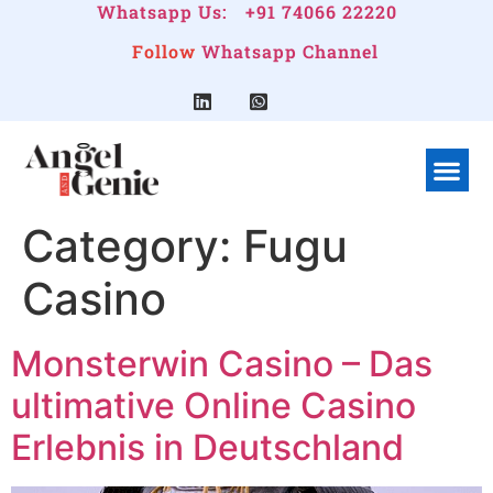
Whatsapp Us:
+91 74066 22220
Follow
Whatsapp Channel
What We Do
Linkedin G
Company Pr
Category:
Fugu
Casino
Monsterwin Casino – Das
ultimative Online Casino
Erlebnis in Deutschland