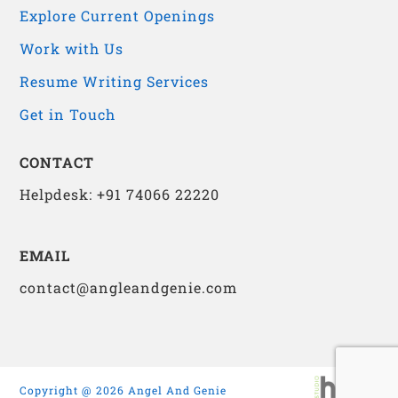
Explore Current Openings
Work with Us
Resume Writing Services
Get in Touch
CONTACT
Helpdesk: +91 74066 22220
EMAIL
contact@angleandgenie.com
Copyright @ 2026 Angel And Genie