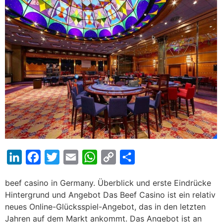
LinkedIn
Facebook
Twitter
Email
WhatsApp
Copy
Share
Link
beef casino in Germany. Überblick und erste Eindrücke
Hintergrund und Angebot Das Beef Casino ist ein relativ
neues Online-Glücksspiel-Angebot, das in den letzten
Jahren auf dem Markt ankommt. Das Angebot ist an