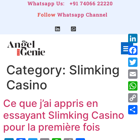
Whatsapp Us:
+91 74066 22220
Follow
Whatsapp Channel
Link
Face
Category:
Slimking
Twitt
Casino
Emai
Wha
Ce que j’ai appris en
Cop
essayant Slimking Casino
Link
Shar
pour la première fois