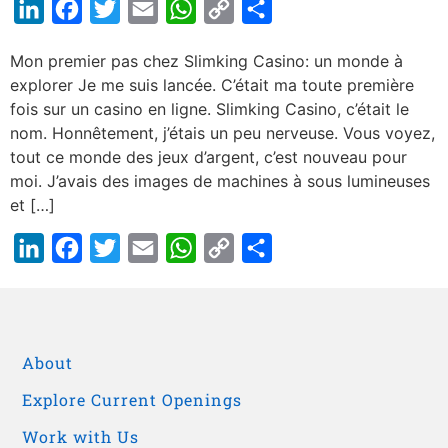
LinkedIn
Facebook
Twitter
Email
WhatsApp
Copy
Share
Link
Mon premier pas chez Slimking Casino: un monde à
explorer Je me suis lancée. C’était ma toute première
fois sur un casino en ligne. Slimking Casino, c’était le
nom. Honnêtement, j’étais un peu nerveuse. Vous voyez,
tout ce monde des jeux d’argent, c’est nouveau pour
moi. J’avais des images de machines à sous lumineuses
et […]
LinkedIn
Facebook
Twitter
Email
WhatsApp
Copy
Share
Link
About
Explore Current Openings
Work with Us