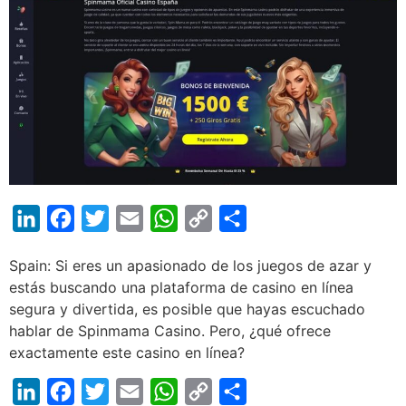
LinkedIn
Facebook
Twitter
Email
WhatsApp
Copy
Share
Link
Spain: Si eres un apasionado de los juegos de azar y
estás buscando una plataforma de casino en línea
segura y divertida, es posible que hayas escuchado
hablar de Spinmama Casino. Pero, ¿qué ofrece
exactamente este casino en línea?
LinkedIn
Facebook
Twitter
Email
WhatsApp
Copy
Share