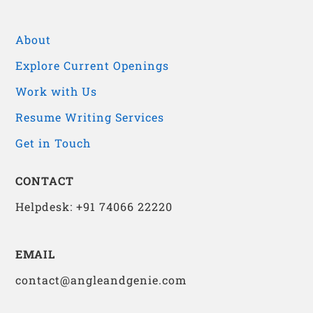
About
Explore Current Openings
Work with Us
Resume Writing Services
Get in Touch
CONTACT
Helpdesk: +91 74066 22220
EMAIL
contact@angleandgenie.com