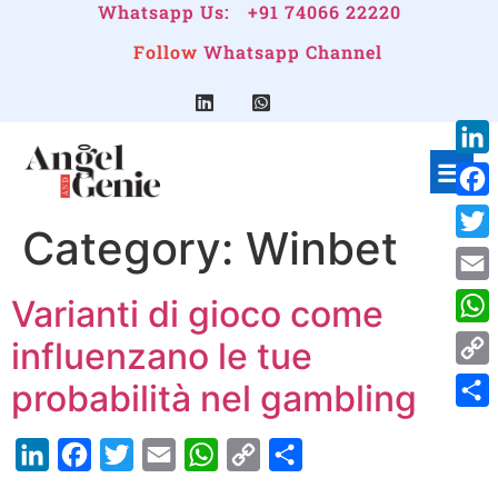
Whatsapp Us:
+91 74066 22220
Follow
Whatsapp Channel
Link
Face
Category:
Winbet
Twitt
Emai
Varianti di gioco come
Wha
influenzano le tue
Cop
probabilità nel gambling
Link
Shar
LinkedIn
Facebook
Twitter
Email
WhatsApp
Copy
Share
Link