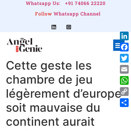
Whatsapp Us:
+91 74066 22220
Follow
Whatsapp Channel
Link
Face
Cette geste les
Twitt
chambre de jeu
Emai
légèrement d’europe
Wha
Cop
soit mauvaise du
Link
Shar
continent aurait