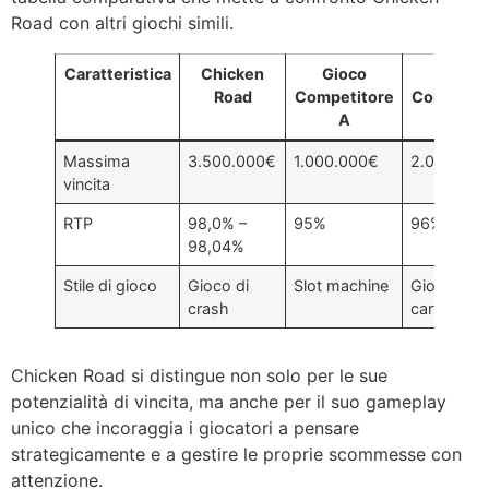
Road con altri giochi simili.
Caratteristica
Chicken
Gioco
Gioco
Road
Competitore
Competit
A
B
Massima
3.500.000€
1.000.000€
2.000.00
vincita
RTP
98,0% –
95%
96%
98,04%
Stile di gioco
Gioco di
Slot machine
Gioco di
crash
carte
Chicken Road si distingue non solo per le sue
potenzialità di vincita, ma anche per il suo gameplay
unico che incoraggia i giocatori a pensare
strategicamente e a gestire le proprie scommesse con
attenzione.