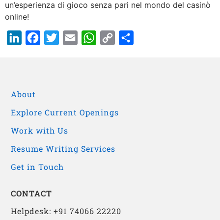
un’esperienza di gioco senza pari nel mondo del casinò
online!
LinkedIn
Facebook
Twitter
Email
WhatsApp
Copy
Share
Link
About
Explore Current Openings
Work with Us
Resume Writing Services
Get in Touch
CONTACT
Helpdesk: +91 74066 22220