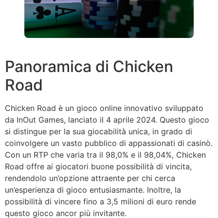
Panoramica di Chicken
Road
Chicken Road è un gioco online innovativo sviluppato
da InOut Games, lanciato il 4 aprile 2024. Questo gioco
si distingue per la sua giocabilità unica, in grado di
coinvolgere un vasto pubblico di appassionati di casinò.
Con un RTP che varia tra il 98,0% e il 98,04%, Chicken
Road offre ai giocatori buone possibilità di vincita,
rendendolo un’opzione attraente per chi cerca
un’esperienza di gioco entusiasmante. Inoltre, la
possibilità di vincere fino a 3,5 milioni di euro rende
questo gioco ancor più invitante.