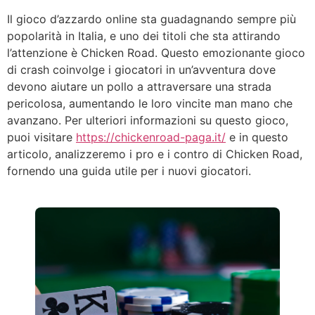
Link
Il gioco d’azzardo online sta guadagnando sempre più
popolarità in Italia, e uno dei titoli che sta attirando
l’attenzione è Chicken Road. Questo emozionante gioco
di crash coinvolge i giocatori in un’avventura dove
devono aiutare un pollo a attraversare una strada
pericolosa, aumentando le loro vincite man mano che
avanzano. Per ulteriori informazioni su questo gioco,
puoi visitare
https://chickenroad-paga.it/
e in questo
articolo, analizzeremo i pro e i contro di Chicken Road,
fornendo una guida utile per i nuovi giocatori.