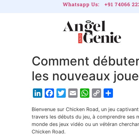
Whatsapp Us:
+91 74066 22
Comment débuter 
les nouveaux jou
LinkedIn
Facebook
Twitter
Email
WhatsApp
Copy
Share
Link
Bienvenue sur Chicken Road, un jeu captivant
travers les débuts du jeu, à comprendre ses
monde des jeux vidéo ou un vétéran cherchant
Chicken Road.