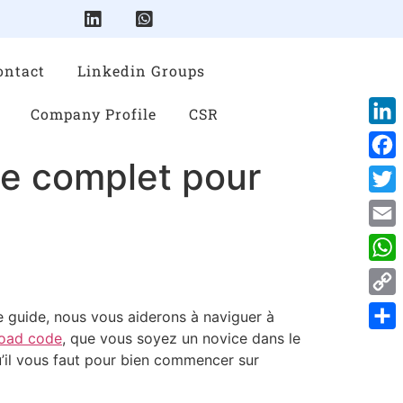
ontact
Linkedin Groups
Company Profile
CSR
Link
de complet pour
Face
Twitt
Emai
Wha
Cop
 guide, nous vous aiderons à naviguer à
Link
road code
, que vous soyez un novice dans le
Shar
’il vous faut pour bien commencer sur