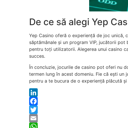
De ce să alegi Yep Cas
Yep Casino oferă o experiență de joc unică, 
săptămânale și un program VIP, jucătorii pot 
pentru toți utilizatorii. Alegerea unui casino
succes.
În concluzie, jocurile de casino pot oferi nu d
termen lung în acest domeniu. Fie că ești un j
pentru a te bucura de o experiență plăcută și 
LinkedIn
Facebook
Twitter
Email