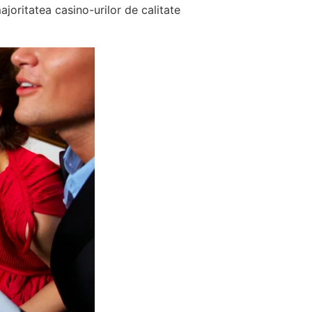
joritatea casino-urilor de calitate