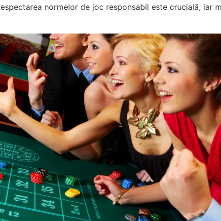
espectarea normelor de joc responsabil este crucială, iar ma