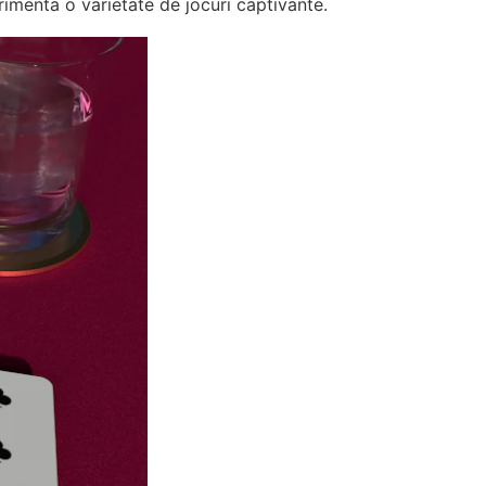
rimenta o varietate de jocuri captivante.