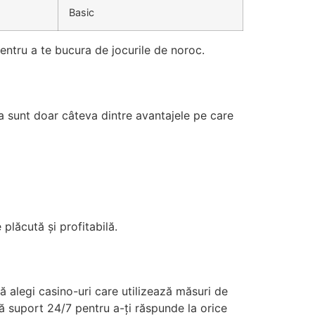
Basic
pentru a te bucura de jocurile de noroc.
ea sunt doar câteva dintre avantajele pe care
plăcută și profitabilă.
ă alegi casino-uri care utilizează măsuri de
ră suport 24/7 pentru a-ți răspunde la orice