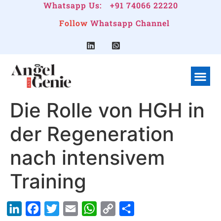
Whatsapp Us:
+91 74066 22220
Follow
Whatsapp Channel
What We Do
Linkedin G
Company Pr
Die Rolle von HGH in
der Regeneration
nach intensivem
Training
LinkedIn
Facebook
Twitter
Email
WhatsApp
Copy
Share