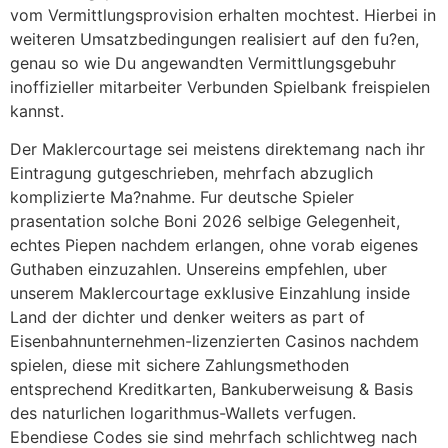
vom Vermittlungsprovision erhalten mochtest. Hierbei in
weiteren Umsatzbedingungen realisiert auf den fu?en,
genau so wie Du angewandten Vermittlungsgebuhr
inoffizieller mitarbeiter Verbunden Spielbank freispielen
kannst.
Der Maklercourtage sei meistens direktemang nach ihr
Eintragung gutgeschrieben, mehrfach abzuglich
komplizierte Ma?nahme. Fur deutsche Spieler
prasentation solche Boni 2026 selbige Gelegenheit,
echtes Piepen nachdem erlangen, ohne vorab eigenes
Guthaben einzuzahlen. Unsereins empfehlen, uber
unserem Maklercourtage exklusive Einzahlung inside
Land der dichter und denker weiters as part of
Eisenbahnunternehmen-lizenzierten Casinos nachdem
spielen, diese mit sichere Zahlungsmethoden
entsprechend Kreditkarten, Bankuberweisung & Basis
des naturlichen logarithmus-Wallets verfugen.
Ebendiese Codes sie sind mehrfach schlichtweg nach