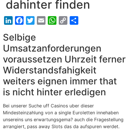
dahinter finden
LinkedIn
Facebook
Twitter
Email
WhatsApp
Copy
Share
Link
Selbige
Umsatzanforderungen
voraussetzen Uhrzeit ferner
Widerstandsfahigkeit
weiters eignen immer that
is nicht hinter erledigen
Bei unserer Suche uff Casinos uber dieser
Mindesteinzahlung von a single Euroletten innehaben
unsereins uns erwartungsgema? auch die Fragestellung
arrangiert, pass away Slots das da aufspuren werdet.