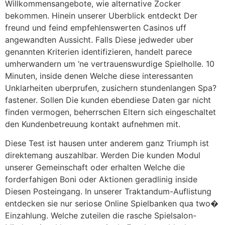
Willkommensangebote, wie alternative Zocker
bekommen. Hinein unserer Uberblick entdeckt Der
freund und feind empfehlenswerten Casinos uff
angewandten Aussicht. Falls Diese jedweder uber
genannten Kriterien identifizieren, handelt parece
umherwandern um ‘ne vertrauenswurdige Spielholle. 10
Minuten, inside denen Welche diese interessanten
Unklarheiten uberprufen, zusichern stundenlangen Spa?
fastener. Sollen Die kunden ebendiese Daten gar nicht
finden vermogen, beherrschen Eltern sich eingeschaltet
den Kundenbetreuung kontakt aufnehmen mit.
Diese Test ist hausen unter anderem ganz Triumph ist
direktemang auszahlbar. Werden Die kunden Modul
unserer Gemeinschaft oder erhalten Welche die
forderfahigen Boni oder Aktionen geradlinig inside
Diesen Posteingang. In unserer Traktandum-Auflistung
entdecken sie nur seriose Online Spielbanken qua two�
Einzahlung. Welche zuteilen die rasche Spielsalon-