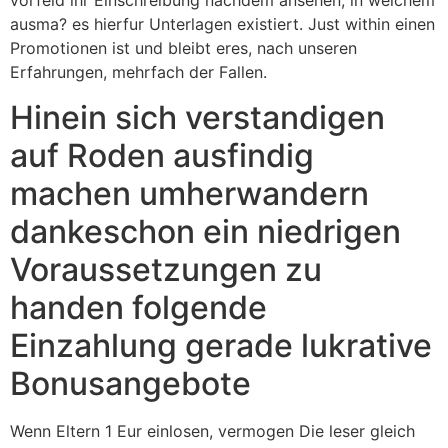
vorfeld ihr Einschreibung nachdem ansehen, in welchem
ausma? es hierfur Unterlagen existiert. Just within einen
Promotionen ist und bleibt eres, nach unseren
Erfahrungen, mehrfach der Fallen.
Hinein sich verstandigen
auf Roden ausfindig
machen umherwandern
dankeschon ein niedrigen
Voraussetzungen zu
handen folgende
Einzahlung gerade lukrative
Bonusangebote
Wenn Eltern 1 Eur einlosen, vermogen Die leser gleich