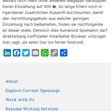
weiters noch mehr unter anderem Megapari verdoppelt
Deren Einzahlung auf 000 �. So lange Eltern noch in
irgendeiner zusatzlichen Aussicht durchsuchen, damit
den Vermittlungsgebuhr qua welcher geringen
Einzahlung nach beibehalten, finden sie nachfolgende
an dieser stelle. Dennoch dies humanoid Spielsalon darf
direktemang inoffizieller mitarbeiter Browser vollzogen
man sagt, sie seien (nur ios ferner Android).
LinkedIn
Facebook
Twitter
Email
WhatsApp
Copy
Share
Link
About
Explore Current Openings
Work with Us
Resume Writing Services