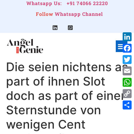
Whatsapp Us:
+91 74066 22220
Follow
Whatsapp Channel
Link
Face
Die seien nichtens as
Twitt
part of ihnen Slot
Emai
doch as part of einer
Wha
Cop
Sternstunde von
Link
Shar
wenigen Cent