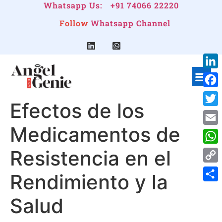
Whatsapp Us:
+91 74066 22220
Follow
Whatsapp Channel
Link
Face
Efectos de los
Twitt
Medicamentos de
Emai
Resistencia en el
Wha
Cop
Rendimiento y la
Link
Shar
Salud