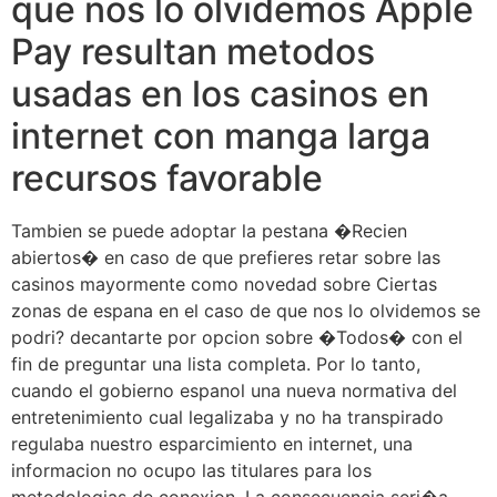
que nos lo olvidemos Apple
Pay resultan metodos
usadas en los casinos en
internet con manga larga
recursos favorable
Tambien se puede adoptar la pestana �Recien
abiertos� en caso de que prefieres retar sobre las
casinos mayormente como novedad sobre Ciertas
zonas de espana en el caso de que nos lo olvidemos se
podri? decantarte por opcion sobre �Todos� con el
fin de preguntar una lista completa. Por lo tanto,
cuando el gobierno espanol una nueva normativa del
entretenimiento cual legalizaba y no ha transpirado
regulaba nuestro esparcimiento en internet, una
informacion no ocupo las titulares para los