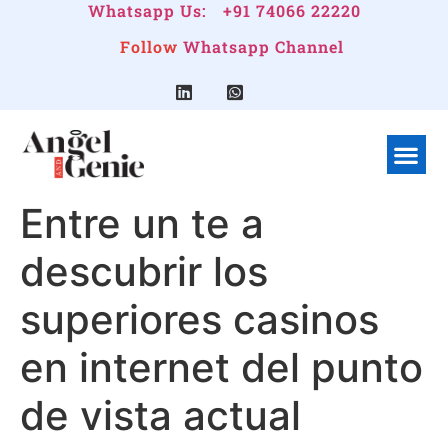
Whatsapp Us:
+91 74066 22220
Follow
Whatsapp Channel
What We Do
Linkedin G
Company Pr
Entre un te a
descubrir los
superiores casinos
en internet del punto
de vista actual