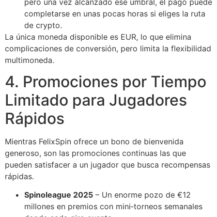
pero una vez alcanzado ese umbral, el pago puede
completarse en unas pocas horas si eliges la ruta
de crypto.
La única moneda disponible es EUR, lo que elimina
complicaciones de conversión, pero limita la flexibilidad
multimoneda.
4. Promociones por Tiempo
Limitado para Jugadores
Rápidos
Mientras FelixSpin ofrece un bono de bienvenida
generoso, son las promociones continuas las que
pueden satisfacer a un jugador que busca recompensas
rápidas.
Spinoleague 2025
– Un enorme pozo de €12
millones en premios con mini‑torneos semanales