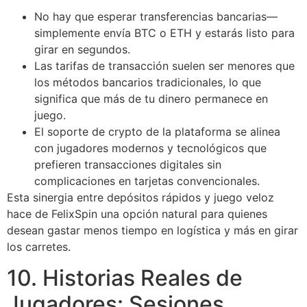
No hay que esperar transferencias bancarias—
simplemente envía BTC o ETH y estarás listo para
girar en segundos.
Las tarifas de transacción suelen ser menores que
los métodos bancarios tradicionales, lo que
significa que más de tu dinero permanece en
juego.
El soporte de crypto de la plataforma se alinea
con jugadores modernos y tecnológicos que
prefieren transacciones digitales sin
complicaciones en tarjetas convencionales.
Esta sinergia entre depósitos rápidos y juego veloz
hace de FelixSpin una opción natural para quienes
desean gastar menos tiempo en logística y más en girar
los carretes.
10. Historias Reales de
Jugadores: Sesiones