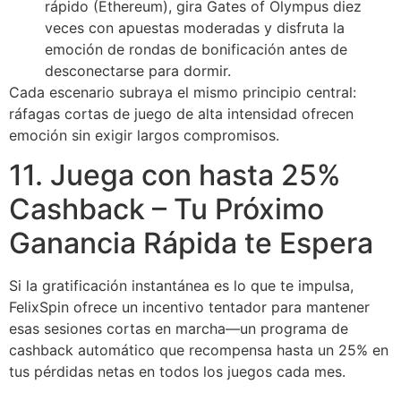
rápido (Ethereum), gira Gates of Olympus diez
veces con apuestas moderadas y disfruta la
emoción de rondas de bonificación antes de
desconectarse para dormir.
Cada escenario subraya el mismo principio central:
ráfagas cortas de juego de alta intensidad ofrecen
emoción sin exigir largos compromisos.
11. Juega con hasta 25%
Cashback – Tu Próximo
Ganancia Rápida te Espera
Si la gratificación instantánea es lo que te impulsa,
FelixSpin ofrece un incentivo tentador para mantener
esas sesiones cortas en marcha—un programa de
cashback automático que recompensa hasta un 25% en
tus pérdidas netas en todos los juegos cada mes.