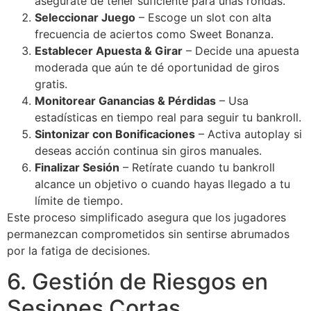
asegúrate de tener suficiente para unas rondas.
Seleccionar Juego
– Escoge un slot con alta
frecuencia de aciertos como Sweet Bonanza.
Establecer Apuesta & Girar
– Decide una apuesta
moderada que aún te dé oportunidad de giros
gratis.
Monitorear Ganancias & Pérdidas
– Usa
estadísticas en tiempo real para seguir tu bankroll.
Sintonizar con Bonificaciones
– Activa autoplay si
deseas acción continua sin giros manuales.
Finalizar Sesión
– Retírate cuando tu bankroll
alcance un objetivo o cuando hayas llegado a tu
límite de tiempo.
Este proceso simplificado asegura que los jugadores
permanezcan comprometidos sin sentirse abrumados
por la fatiga de decisiones.
6. Gestión de Riesgos en
Sesiones Cortas