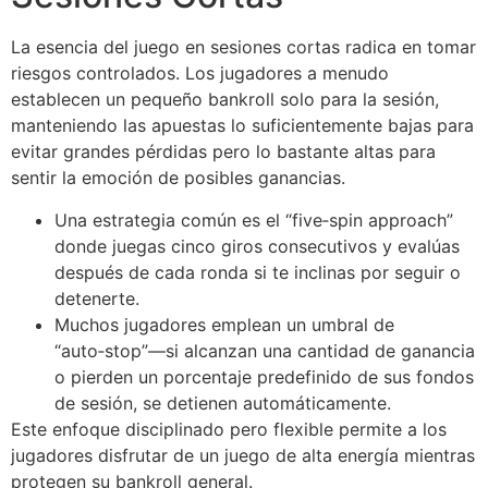
La esencia del juego en sesiones cortas radica en tomar
riesgos controlados. Los jugadores a menudo
establecen un pequeño bankroll solo para la sesión,
manteniendo las apuestas lo suficientemente bajas para
evitar grandes pérdidas pero lo bastante altas para
sentir la emoción de posibles ganancias.
Una estrategia común es el “five‑spin approach”
donde juegas cinco giros consecutivos y evalúas
después de cada ronda si te inclinas por seguir o
detenerte.
Muchos jugadores emplean un umbral de
“auto‑stop”—si alcanzan una cantidad de ganancia
o pierden un porcentaje predefinido de sus fondos
de sesión, se detienen automáticamente.
Este enfoque disciplinado pero flexible permite a los
jugadores disfrutar de un juego de alta energía mientras
protegen su bankroll general.