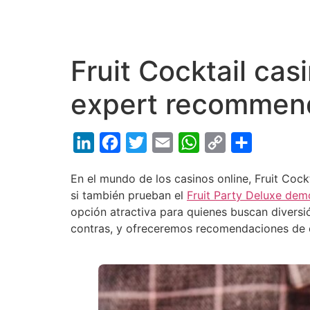
Fruit Cocktail cas
expert recommen
LinkedIn
Facebook
Twitter
Email
WhatsApp
Copy
Share
Link
En el mundo de los casinos online, Fruit Co
si también prueban el
Fruit Party Deluxe dem
opción atractiva para quienes buscan diversi
contras, y ofreceremos recomendaciones de e