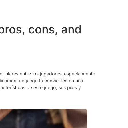
 pros, cons, and
opulares entre los jugadores, especialmente
 dinámica de juego la convierten en una
cterísticas de este juego, sus pros y