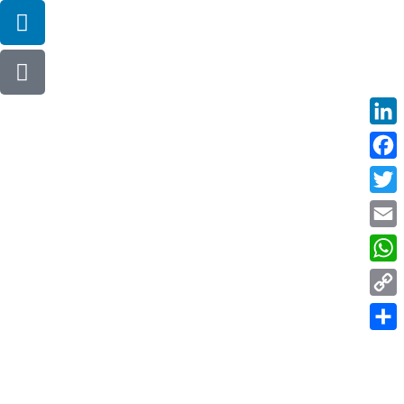
Link
Face
Twitt
Emai
Wha
Cop
Link
Shar