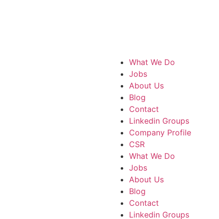
What We Do
Jobs
About Us
Blog
Contact
Linkedin Groups
Company Profile
CSR
What We Do
Jobs
About Us
Blog
Contact
Linkedin Groups