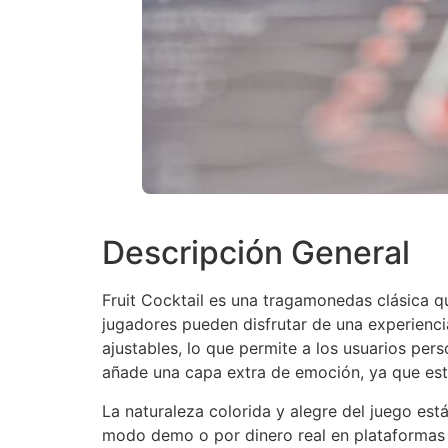
Descripción General
Fruit Cocktail es una tragamonedas clásica que
jugadores pueden disfrutar de una experienci
ajustables, lo que permite a los usuarios per
añade una capa extra de emoción, ya que est
La naturaleza colorida y alegre del juego es
modo demo o por dinero real en plataformas 