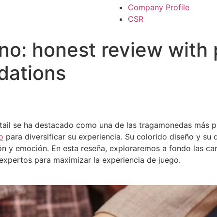
Company Profile
CSR
ino: honest review with
dations
cktail se ha destacado como una de las tragamonedas más p
o
para diversificar su experiencia. Su colorido diseño y su
ón y emoción. En esta reseña, exploraremos a fondo las cara
xpertos para maximizar la experiencia de juego.