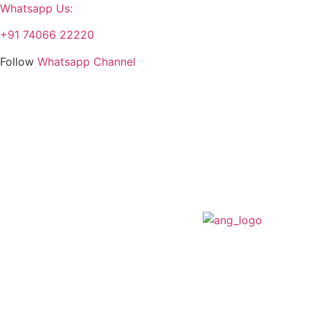
Whatsapp Us:
+91 74066 22220
Follow
Whatsapp Channel