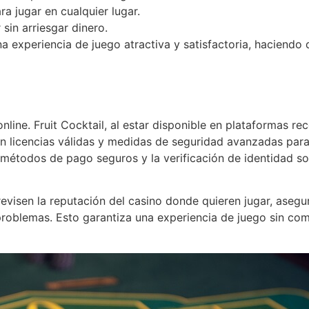
a jugar en cualquier lugar.
sin arriesgar dinero.
 experiencia de juego atractiva y satisfactoria, haciendo q
online. Fruit Cocktail, al estar disponible en plataformas 
on licencias válidas y medidas de seguridad avanzadas para
e métodos de pago seguros y la verificación de identidad 
evisen la reputación del casino donde quieren jugar, aseg
 problemas. Esto garantiza una experiencia de juego sin com