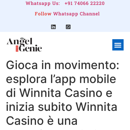
Whatsapp Us:
+91 74066 22220
Follow
Whatsapp Channel
What We Do
Linkedin G
Company Pr
Gioca in movimento:
esplora l’app mobile
di Winnita Casino e
inizia subito Winnita
Casino è una