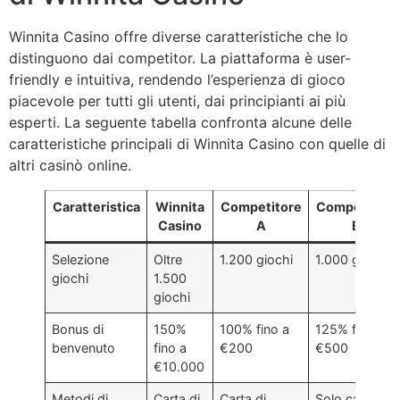
Winnita Casino offre diverse caratteristiche che lo
distinguono dai competitor. La piattaforma è user-
friendly e intuitiva, rendendo l’esperienza di gioco
piacevole per tutti gli utenti, dai principianti ai più
esperti. La seguente tabella confronta alcune delle
caratteristiche principali di Winnita Casino con quelle di
altri casinò online.
Caratteristica
Winnita
Competitore
Competitore
Casino
A
B
Selezione
Oltre
1.200 giochi
1.000 giochi
giochi
1.500
giochi
Bonus di
150%
100% fino a
125% fino a
benvenuto
fino a
€200
€500
€10.000
Metodi di
Carta di
Carta di
Solo carta di