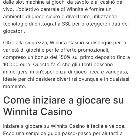
dalle slot machine ai giochi da tavolo e al casinò dal
vivo. L’obiettivo centrale di Winnita è fornire un
ambiente di gioco sicuro e divertente, utilizzando
tecnologie di crittografia SSL per proteggere i dati dei
giocatori.
Oltre alla sicurezza, Winnita Casino si distingue per la
varietà di giochi e per le offerte promozionali,
compreso un bonus del 150% sul primo deposito fino a
10.000 euro. Questo fa sì che gli utenti possano
immergersi in un’esperienza di gioco ricca e variegata,
ideale per chi desidera divertirsi ovunque e in qualsiasi
momento.
Come iniziare a giocare su
Winnita Casino
Iniziare a giocare su Winnita Casino è facile e veloce.
Ecco una semplice guida passo-passo per aiutarti a