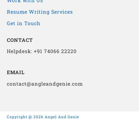
Work with Us
Resume Writing Services
Get in Touch
CONTACT
Helpdesk: +91 74066 22220
EMAIL
contact@angleandgenie.com
Copyright @ 2026 Angel And Genie