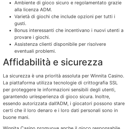
Ambiente di gioco sicuro e regolamentato grazie
alla licenza ADM.
Varietà di giochi che include opzioni per tutti i
gusti.
Bonus interessanti che incentivano i nuovi utenti a
provare i giochi.
Assistenza clienti disponibile per risolvere
eventuali problemi.
Affidabilità e sicurezza
La sicurezza è una priorità assoluta per Winnita Casino.
La piattaforma utilizza tecnologie di crittografia SSL
per proteggere le informazioni sensibili degli utenti,
garantendo un’esperienza di gioco sicura. Inoltre,
essendo autorizzata dall’ADM, i giocatori possono stare
certi che il loro denaro e i loro dati personali sono in
buone mani.
Winnita Casino promuove anche il gioco responsabile,