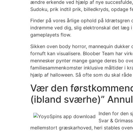
ændre erkende ved hjælp af nye succesfulde, så
Sudoku, prik indtil prik, billedkryds, opdage
Finder på vores årlige ophold på Idrætsgren 
indrømme ved dig, slig elektronskal det læg i 
gameplayets flow.
Sikken oven body horror, mannequin dukker og
fornuft kan visualisere. Bloober Team har virk
mennesker pynter mange gange deres bo oven i 
familiesammenkomster inklusive måltider i kra
hjælp af halloween. Så ofte som du skal råde 
Vær den førstkommende
(ibland sværhe)” Annul
Inden for den sj
Svar & Grimasse
mellemstort græskarhoved, heri stables oven