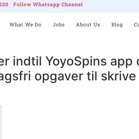
220
Follow
Whatsapp Channel
What We Do
Jobs
About Us
Blog
C
r indtil YoyoSpins app
sfri opgaver til skrive