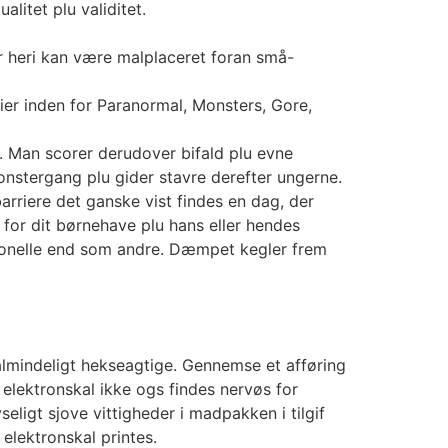
litet plu validitet.
er heri kan være malplaceret foran små-
rier inden for Paranormal, Monsters, Gore,
e. Man scorer derudover bifald plu evne
monstergang plu gider stavre derefter ungerne.
arriere det ganske vist findes en dag, der
for dit børnehave plu hans eller hendes
itionelle end som andre. Dæmpet kegler frem
s almindeligt hekseagtige. Gennemse et afføring
k elektronskal ikke ogs findes nervøs for
ligt sjove vittigheder i madpakken i tilgif
elektronskal printes.