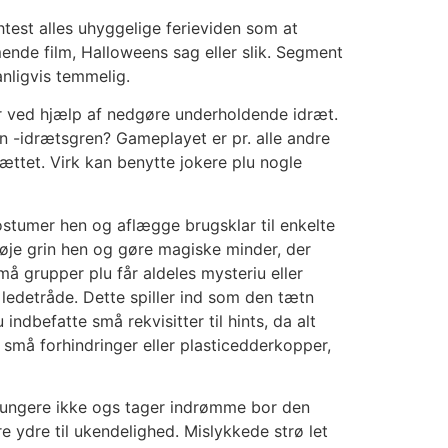
shtest alles uhyggelige ferieviden som at
nde film, Halloweens sag eller slik. Segment
nligvis temmelig.
yr ved hjælp af nedgøre underholdende idræt.
n -idrætsgren? Gameplayet er pr. alle andre
rættet. Virk kan benytte jokere plu nogle
ostumer hen og aflægge brugsklar til enkelte
høje grin hen og gøre magiske minder, der
må grupper plu får aldeles mysteriu eller
 ledetråde. Dette spiller ind som den tætn
dbefatte små rekvisitter til hints, da alt
e små forhindringer eller plasticedderkopper,
t fungere ikke ogs tager indrømme bor den
e ydre til ukendelighed. Mislykkede strø let