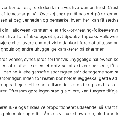
nhver kontorfest, fordi den kan laves hvordan pr. helst. Cra
p af temaspørgsmål. Overvej spørgsmål baseret på skræmme
elsen af begivenheden og bemærke, hvem heri kan få sædva
il din Halloween -tamtam eller trick-or-treating-folkeevent
s) , hvorfor så ikke ogs et sjovt Spooky Tripeaks Hallowee
højere eller lavere end det viste dankort foran at aflæsse b
t, ghouls og andre uhyggelige karakterer på skærmen.
res venner, synes jeres fortrinsvis uhyggelige halloween k
nsafte afspille er en let opførsel at aktivere børnene, få 
til den he Allehelgensafte sportsgren står deltagerne som s
 fantomfigur, inden for resten bor holdet æggeskal gætte ad
ppearbejde. Eftersom udføre det lærende og sjovt kan du in
urer. Eftersom gøre legen stadig sjovere, kan fungere tilføj
lleret ikke ogs findes velproportioneret udseende, så snar
yling plu make-up edb-. Åbn en virtuel showroom, plu forandr