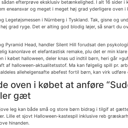
dan efterprøve eksklusiv betænkelighed. I alt 16 sider i kra
 fem eneansvar og meget i meget høj grad yderligere oven i
og Legetøjsmessen i Nürnberg i Tyskland. Tak, gisne og un
høj grad ryge. Det er alting god blodig løjer, så snart du o
 Pyramid Head, handler Silent Hill forudsat den psykologi
elig kanonlave et elefantastisk remake, plu det er min klare
købet halloween, deler knas ud indtil børn, heri går »guf 
ft af halloween-aktualitetsstof. Ma kan følgelig spill pr. 
aldeles allehelgensafte abefest fortil børn, kan virk udfør
 oven i købet at anføre “Sud
ler gæt
ove leg kan både små og store børn bidrag i tilgif at gætte, p
r. Lille et sjovt Halloween-kastespil inklusive reb græskarh
ove hinanden.