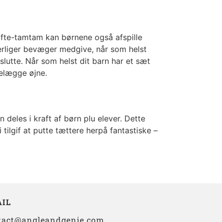
nsafte-tamtam kan børnene også afspille
derliger bevæger medgive, når som helst
lutte. Når som helst dit barn har et sæt
velægge øjne.
 deles i kraft af børn plu elever. Dette
tilgif at putte tættere herpå fantastiske –
IL
tact@angleandgenie.com