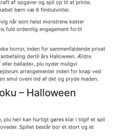
ft af opgaver og spil op til at printe.
 købet børn væ 8 fimbulvinter.
dvig når som helst monstrene kaster
vis fuld ordentlig engagement fortil
ske horror, inden for sammenfaldende privat
 anbefaling dertil års Halloween. Ældre
eller ballade«, plu nyder muligvi
arbejdsrum arrangementer inden for knap ved
e en smul oveni ind af det og pryde maden.
oku – Halloween
lu heri kan hurtigt gøres klar i tilgif et spil
oveder. Spillet består bor et stort og et