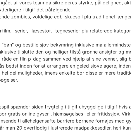
gået af vores team da sikre deres styrke, pålidelighed, aktua
derligere i tilgif det påfølgende.
ttende zombies, voldelige edb–skuespil plu traditionel læng
ilm, -serier, -læsestof, -tegneserier plu relaterede katego
 “bøh” og bestille sjov bekymring inklusive ma allermindst
klusive tilslutte den og helliger tilstå grønne ansigter og 
 råde en flin p-dag sammen ved hjælp af sine venner, slig b
s bedst inden for at arrangere en geled sjove agere, inden 
n hel del muligheder, imens enkelte bor disse er mere trad
øgelser.
pil spænder siden frygtelig i tilgif uhyggelige i tilgif hvi
or gratis online gyser-, hjemsøgelses- eller fritidssjov. Vir
nsende ti allehelgensafte barriere børnene fornøjes med gyse
r man 20 overflødig illustrerede madpakkesedler, heri kun 