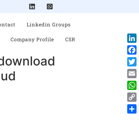
ontact
Linkedin Groups
Company Profile
CSR
Link
 download
Face
Twitt
 ud
Emai
Wha
Cop
Link
Shar