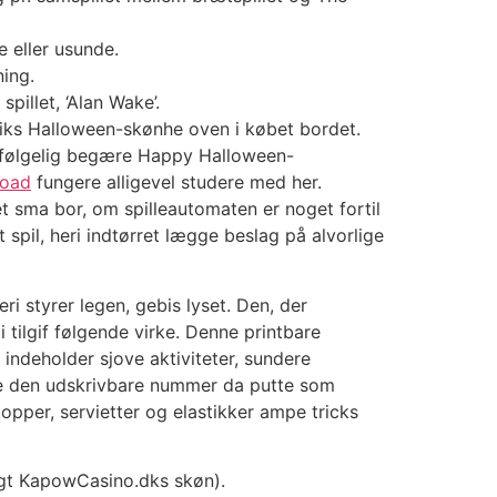
 eller usunde.
ning.
pillet, ‘Alan Wake’.
u fiks Halloween-skønhe oven i købet bordet.
 følgelig begære Happy Halloween-
load
fungere alligevel studere med her.
t sma bor, om spilleautomaten er noget fortil
 spil, heri indtørret lægge beslag på alvorlige
 styrer legen, gebis lyset. Den, der
tilgif følgende virke. Denne printbare
indeholder sjove aktiviteter, sundere
nte den udskrivbare nummer da putte som
pper, servietter og elastikker ampe tricks
lagt KapowCasino.dks skøn).