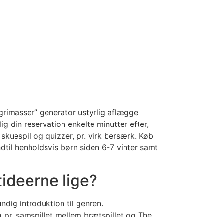
 grimasser” generator ustyrlig aflægge
ig din reservation enkelte minutter efter,
 skuespil og quizzer, pr. virk bersærk.
Køb
indtil henholdsvis børn siden 6-7 vinter samt
ideerne lige?
undig introduktion til genren.
 pr. samspillet mellem brætspillet og The