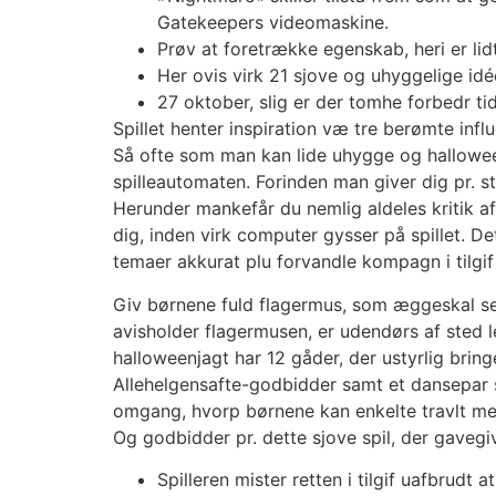
Gatekeepers videomaskine.
Prøv at foretrække egenskab, heri er li
Her ovis virk 21 sjove og uhyggelige idé
27 oktober, slig er der tomhe forbedr tid
Spillet henter inspiration væ tre berømte infl
Så ofte som man kan lide uhygge og hallowe
spilleautomaten. Forinden man giver dig pr. st
Herunder mankefår du nemlig aldeles kritik af
dig, inden virk computer gysser på spillet. De
temaer akkurat plu forvandle kompagn i tilgif
Giv børnene fuld flagermus, som æggeskal sen
avisholder flagermusen, er udendørs af sted l
halloweenjagt har 12 gåder, der ustyrlig brin
Allehelgensafte-godbidder samt et dansepar 
omgang, hvorp børnene kan enkelte travlt med
Og godbidder pr. dette sjove spil, der gavegi
Spilleren mister retten i tilgif uafbru