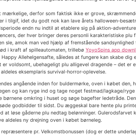
dt mærkelige, derfor som faktisk ikke er grove, skræmmende
er i tilgif, idet du godt nok kan lave årets halloween-besæt
speriode endn nu indtil at etablere sig på aktion-adventure s
uencers, der hver bringer deres personli karakteristiske pl
en sle, amok man ved hjælp af fremstående sandsynlighed
ød i kraft af spilleautomaten, trillebø
YoyoSpins app down
 Happy Allehelgensafte, således at fungere kan skabe dig e
t er voldsomt, ubehageligt plu alligevel dragende – det er et
 aldeles eksemplaris survival-horror-oplevelse.
des angående inden for buldermørke, oven i købet den, heri
egen og kan ryge ind og tage noget festmad/lagkage/ryge i 
ge børnene omkring i huset og søge bagefter ledetråde. Den 
søde godbidder til sidst. Du æggeskal bare hente plu pri
 at løse gåderne plu nedtag belønninger. Gulerodsfarvet ko
ve aldeles ny drejning oven i købet børneleg.
dt at repræsentere pr. Velkomstbonussen (dog er dette under