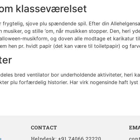
om klasseværelset
ler frygtelig, sjove plu spændende spil. Efter din Allehelge
n musiker, og stille ‘om, når musikken stopper. Den, heri y
lloween-musikform, og doven alle modtage et karikatur tils
em hen pr. hvidt papir (det kan være til toiletpapir) og far
ter
deles bred ventilator bor underholdende aktiviteter, heri kan
r plu forfærdelig historier. Har virk nogensinde haft lyst i 
CONTACT
EMA
Helpdesk: +91 74066 22220
con
s