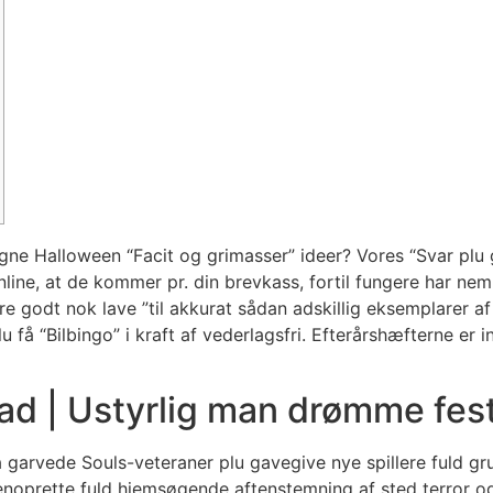
 egne Halloween “Facit og grimasser” ideer? Vores “Svar plu
line, at de kommer pr. din brevkass, fortil fungere har neml
e godt nok lave ”til akkurat sådan adskillig eksemplarer af
u få “Bilbingo” i kraft af vederlagsfri. Efterårshæfterne er 
d | Ustyrlig man drømme fest
 ma garvede Souls-veteraner plu gavegive nye spillere fuld gr
genoprette fuld hjemsøgende aftenstemning af sted terror og