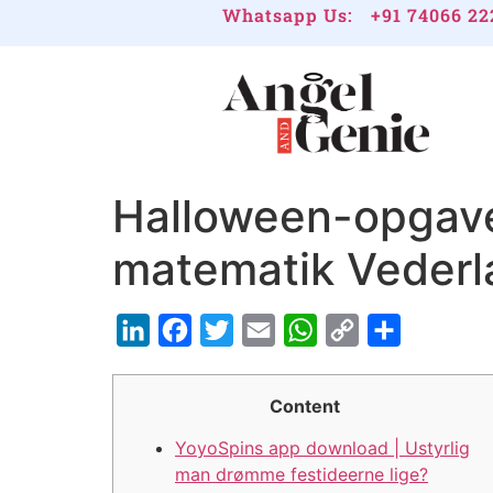
Whatsapp Us:
+91 74066 22
Halloween-opgave
matematik Vederlag
LinkedIn
Facebook
Twitter
Email
WhatsApp
Copy
Share
Link
Content
YoyoSpins app download | Ustyrlig
man drømme festideerne lige?