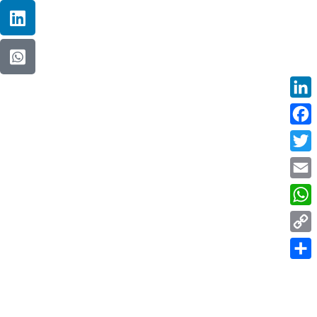
Link
Face
Twitt
Emai
Wha
Cop
Link
Shar