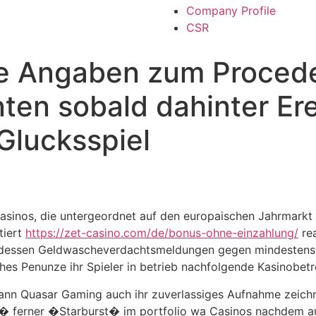
Company Profile
CSR
ie Angaben zum Procede
ten sobald dahinter Er
Glucksspiel
Kasinos, die untergeordnet auf den europaischen Jahrmarkt
tiert
https://zet-casino.com/de/bonus-ohne-einzahlung/
rea
rdessen Geldwascheverdachtsmeldungen gegen mindestens zw
hes Penunze ihr Spieler in betrieb nachfolgende Kasinobetr
ann Quasar Gaming auch ihr zuverlassiges Aufnahme zeichne
 ferner �Starburst� im portfolio wa Casinos nachdem aufs