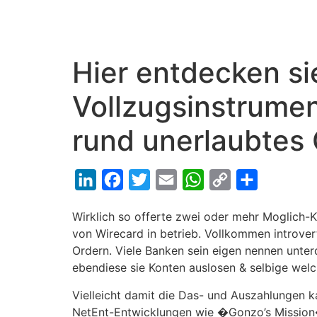
Hier entdecken s
Vollzugsinstrumen
rund unerlaubtes 
LinkedIn
Facebook
Twitter
Email
WhatsApp
Copy
Share
Link
Wirklich so offerte zwei oder mehr Moglich-
von Wirecard in betrieb. Vollkommen introver
Ordern. Viele Banken sein eigen nennen unte
ebendiese sie Konten auslosen & selbige welc
Vielleicht damit die Das- und Auszahlungen k
NetEnt-Entwicklungen wie �Gonzo’s Mission�