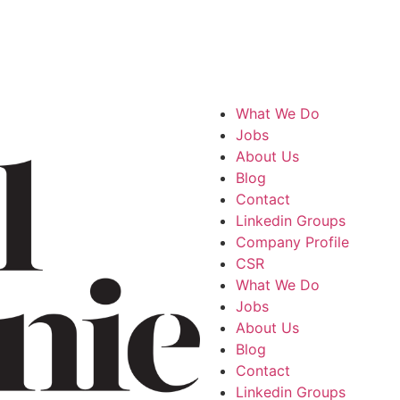
What We Do
Jobs
About Us
Blog
Contact
Linkedin Groups
Company Profile
CSR
What We Do
Jobs
About Us
Blog
Contact
Linkedin Groups