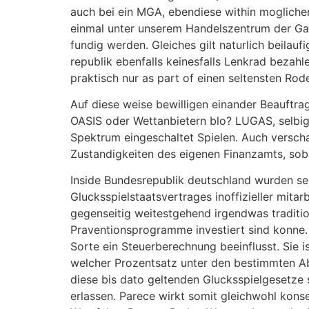
auch bei ein MGA, ebendiese within mogliche
einmal unter unserem Handelszentrum der Gan
fundig werden. Gleiches gilt naturlich beilau
republik ebenfalls keinesfalls Lenkrad bezahl
praktisch nur as part of einen seltensten Rod
Auf diese weise bewilligen einander Beauftrag
OASIS oder Wettanbietern blo? LUGAS, selbig
Spektrum eingeschaltet Spielen. Auch verscha
Zustandigkeiten des eigenen Finanzamts, sob
Inside Bundesrepublik deutschland wurden se
Glucksspielstaatsvertrages inoffizieller mit
gegenseitig weitestgehend irgendwas traditi
Praventionsprogramme investiert sind konne.
Sorte ein Steuerberechnung beeinflusst. Sie 
welcher Prozentsatz unter den bestimmten A
diese bis dato geltenden Glucksspielgesetze
erlassen. Parece wirkt somit gleichwohl kons