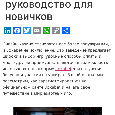
руководство для
новичков
LinkedIn
Facebook
Twitter
Email
WhatsApp
Copy
Share
Link
Онлайн-казино становятся все более популярными,
и Jokabet не исключение. Это заведение предлагает
широкий выбор игр, удобные способы оплаты и
много других преимуществ, включая возможность
использовать платформу
Jokabet
для получения
бонусов и участия в турнирах. В этой статье мы
рассмотрим, как зарегистрироваться на
официальном сайте Jokabet и начать свое
путешествие в мир азартных игр.