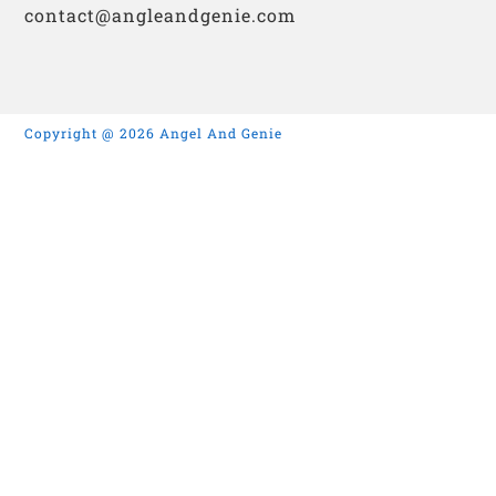
contact@angleandgenie.com
Copyright @ 2026 Angel And Genie