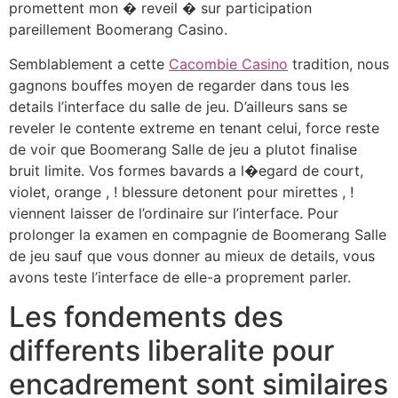
promettent mon � reveil � sur participation
pareillement Boomerang Casino.
Semblablement a cette
Cacombie Casino
tradition, nous
gagnons bouffes moyen de regarder dans tous les
details l’interface du salle de jeu. D’ailleurs sans se
reveler le contente extreme en tenant celui, force reste
de voir que Boomerang Salle de jeu a plutot finalise
bruit limite. Vos formes bavards a l�egard de court,
violet, orange , ! blessure detonent pour mirettes , !
viennent laisser de l’ordinaire sur l’interface. Pour
prolonger la examen en compagnie de Boomerang Salle
de jeu sauf que vous donner au mieux de details, vous
avons teste l’interface de elle-a proprement parler.
Les fondements des
differents liberalite pour
encadrement sont similaires