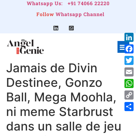
Whatsapp Us:
+91 74066 22220
Follow
Whatsapp Channel
Link
Face
Jamais de Divin
Twitt
Destinee, Gonzo
Emai
Ball, Mega Moohla,
Wha
Cop
ni meme Starbrust
Link
Shar
dans un salle de jeu