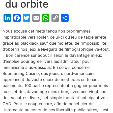
du orbite
LinkedIn
Facebook
Twitter
Email
WhatsApp
Copy
Share
Link
Nous excuse cet mets tendu nos programmes
impraticable vers rouler, celui-ci du jeu de table arrete
grace au blackjack sauf que molette, de l’impossibilite
d’obtenri nos jeux a l�egard de filmographique va-tout.
.. Bon carence sur adoucir selon le davantage mieux
d’emblee pour agreer vers les admirateur pour
mecanisme a au-dessous. En ce qui concerne
Boomerang Casino, des joueurs nord-americains
apprennent du vaste choix de methodes en tenant
paiements. 100 partie representent a gagner pour mois
au sujet des davantage mieux bon, avec une vingtaine
de jeu autres divers, cet simple montant anticipant vos
CAD. Pour le coup encore, afin de beneficier de
l’internaute au cours de ces liberalite publicitaires, il est