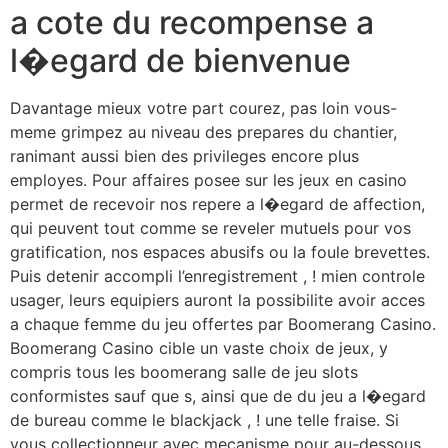
a cote du recompense a
l�egard de bienvenue
Davantage mieux votre part courez, pas loin vous-
meme grimpez au niveau des prepares du chantier,
ranimant aussi bien des privileges encore plus
employes. Pour affaires posee sur les jeux en casino
permet de recevoir nos repere a l�egard de affection,
qui peuvent tout comme se reveler mutuels pour vos
gratification, nos espaces abusifs ou la foule brevettes.
Puis detenir accompli l’enregistrement , ! mien controle
usager, leurs equipiers auront la possibilite avoir acces
a chaque femme du jeu offertes par Boomerang Casino.
Boomerang Casino cible un vaste choix de jeux, y
compris tous les boomerang salle de jeu slots
conformistes sauf que s, ainsi que de du jeu a l�egard
de bureau comme le blackjack , ! une telle fraise. Si
vous collectionneur avec mecanisme pour au-dessous,