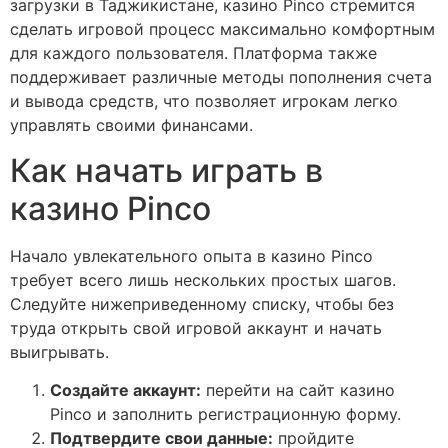
загрузки в Таджикистане, казино Pinco стремится
сделать игровой процесс максимально комфортным
для каждого пользователя. Платформа также
поддерживает различные методы пополнения счета
и вывода средств, что позволяет игрокам легко
управлять своими финансами.
Как начать играть в
казино Pinco
Начало увлекательного опыта в казино Pinco
требует всего лишь нескольких простых шагов.
Следуйте нижеприведенному списку, чтобы без
труда открыть свой игровой аккаунт и начать
выигрывать.
Создайте аккаунт:
перейти на сайт казино
Pinco и заполнить регистрационную форму.
Подтвердите свои данные:
пройдите