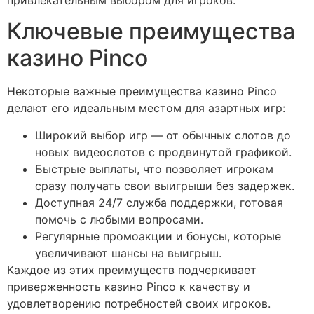
Ключевые преимущества
казино Pinco
Некоторые важные преимущества казино Pinco
делают его идеальным местом для азартных игр:
Широкий выбор игр — от обычных слотов до
новых видеослотов с продвинутой графикой.
Быстрые выплаты, что позволяет игрокам
сразу получать свои выигрыши без задержек.
Доступная 24/7 служба поддержки, готовая
помочь с любыми вопросами.
Регулярные промоакции и бонусы, которые
увеличивают шансы на выигрыш.
Каждое из этих преимуществ подчеркивает
приверженность казино Pinco к качеству и
удовлетворению потребностей своих игроков.