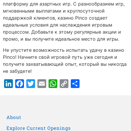
платформу для азартных игр. С разнообразием игр,
мгновенными выплатами и круглосуточной
поддержкой клиентов, казино Pinco создает
идеальные условия для наслаждения игровым
процессом. Добавьте к этому регулярные акции и
промо, и вы получите идеальное место для игры.
Не упустите возможность испытать удачу в казино
Pinco! Начните свой игровой путь уже сегодня и
получите захватывающий опыт, который вы никогда
не забудете!
LinkedIn
Facebook
Twitter
Email
WhatsApp
Copy
Share
Link
About
Explore Current Openings