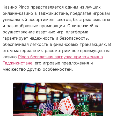
Link
Казино Pinco представляется одним из лучших
онлайн-казино в Таджикистане, предлагая игрокам
уникальный ассортимент слотов, быстрые выплаты
и разнообразные промоакции. С лицензией на
осуществление азартных игр, платформа
гарантирует надежность и безопасность,
обеспечивая легкость в финансовых транзакциях. В
этом материале мы рассмотрим все преимущества
казино
Pinco бесплатная загрузка приложения в
Таджикистане
, его игровые предложения и
множество других особенностей.