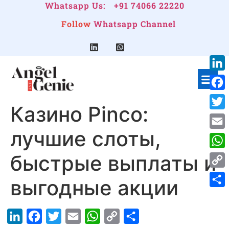
Whatsapp Us:
+91 74066 22220
Follow
Whatsapp Channel
Link
Face
Казино Pinco:
Twitt
лучшие слоты,
Emai
быстрые выплаты и
Wha
Cop
выгодные акции
Link
Shar
LinkedIn
Facebook
Twitter
Email
WhatsApp
Copy
Share