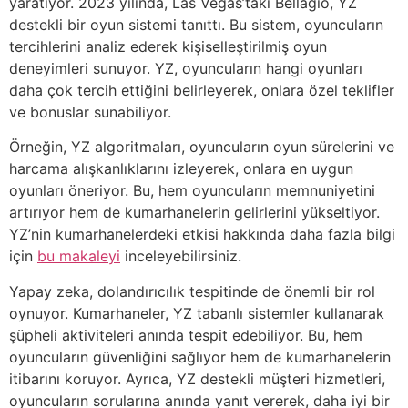
yaratıyor. 2023 yılında, Las Vegas’taki Bellagio, YZ
destekli bir oyun sistemi tanıttı. Bu sistem, oyuncuların
tercihlerini analiz ederek kişiselleştirilmiş oyun
deneyimleri sunuyor. YZ, oyuncuların hangi oyunları
daha çok tercih ettiğini belirleyerek, onlara özel teklifler
ve bonuslar sunabiliyor.
Örneğin, YZ algoritmaları, oyuncuların oyun sürelerini ve
harcama alışkanlıklarını izleyerek, onlara en uygun
oyunları öneriyor. Bu, hem oyuncuların memnuniyetini
artırıyor hem de kumarhanelerin gelirlerini yükseltiyor.
YZ’nin kumarhanelerdeki etkisi hakkında daha fazla bilgi
için
bu makaleyi
inceleyebilirsiniz.
Yapay zeka, dolandırıcılık tespitinde de önemli bir rol
oynuyor. Kumarhaneler, YZ tabanlı sistemler kullanarak
şüpheli aktiviteleri anında tespit edebiliyor. Bu, hem
oyuncuların güvenliğini sağlıyor hem de kumarhanelerin
itibarını koruyor. Ayrıca, YZ destekli müşteri hizmetleri,
oyuncuların sorularına anında yanıt vererek, daha iyi bir