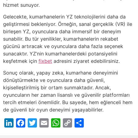
hizmet sunuyor.
Gelecekte, kumarhanelerin YZ teknolojilerini daha da
geliştirmesi bekleniyor. Örneğin, sanal gerçeklik (VR) ile
birleşen YZ, oyunculara daha immersif bir deneyim
sunabilir. Bu tür yenilikler, kumarhanelerin rekabet
gücünü artıracak ve oyunculara daha fazla seçenek
sunacaktır. YZ’nin kumarhanelerdeki potansiyelini
keşfetmek için
fixbet
adresini ziyaret edebilirsiniz.
Sonuç olarak, yapay zeka, kumarhane deneyimini
dönüştürmekte ve oyunculara daha güvenli,
kişiselleştirilmiş bir ortam sunmaktadır. Ancak,
oyuncuların her zaman lisanslı ve güvenilir platformları
tercih etmeleri önemlidir. Bu sayede, hem eğlenceli hem
de güvenli bir oyun deneyimi yaşayabilirler.
LinkedIn
Facebook
Twitter
Email
WhatsApp
Copy
Share
Link