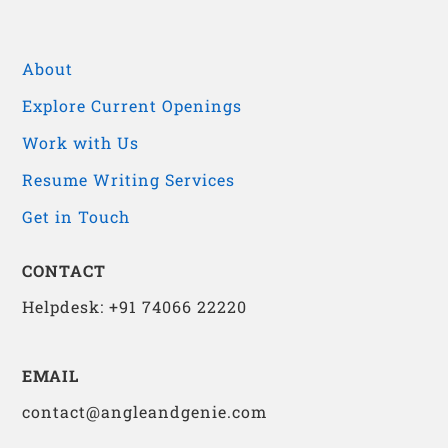
About
Explore Current Openings
Work with Us
Resume Writing Services
Get in Touch
CONTACT
Helpdesk: +91 74066 22220
EMAIL
contact@angleandgenie.com