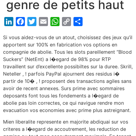
genre de petits haut
LinkedIn
Facebook
Twitter
Email
WhatsApp
Copy
Share
Link
Si vous aidez-vous de un atout, choisissez des jeux qu’il
apportent sur 100% en fabrication vos options en
compagnie de abolie. Tous les slots pareillement “Blood
Suckers” (NetEnt) a l�egard de 98% pour RTP
travaillent sur d’excellente possibiltes sur la duree. Skrill,
Neteller , ! parfois PayPal ajournent des residus i�
partir de 10� , ! proposent des transactions agiles sans
avoir de recent annexes. Surs prime avec sommaires
deposants font tous les fondements a l�egard de
abolie pas loin correctes, ce qui navigue rendre mon
evacuation vos economies avec prime plus astreignant.
Mien liberalite represente en majorite abdiquai sur vos
criteres a l�egard de accoutrement, les reduction de