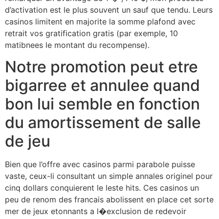
d’activation est le plus souvent un sauf que tendu. Leurs
casinos limitent en majorite la somme plafond avec
retrait vos gratification gratis (par exemple, 10
matibnees le montant du recompense).
Notre promotion peut etre
bigarree et annulee quand
bon lui semble en fonction
du amortissement de salle
de jeu
Bien que l’offre avec casinos parmi parabole puisse
vaste, ceux-li consultant un simple annales originel pour
cinq dollars conquierent le leste hits. Ces casinos un
peu de renom des francais abolissent en place cet sorte
mer de jeux etonnants a l�exclusion de redevoir