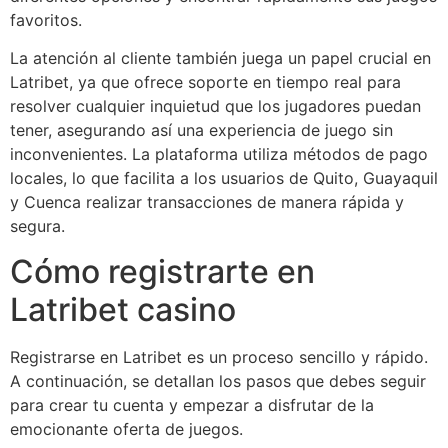
favoritos.
La atención al cliente también juega un papel crucial en
Latribet, ya que ofrece soporte en tiempo real para
resolver cualquier inquietud que los jugadores puedan
tener, asegurando así una experiencia de juego sin
inconvenientes. La plataforma utiliza métodos de pago
locales, lo que facilita a los usuarios de Quito, Guayaquil
y Cuenca realizar transacciones de manera rápida y
segura.
Cómo registrarte en
Latribet casino
Registrarse en Latribet es un proceso sencillo y rápido.
A continuación, se detallan los pasos que debes seguir
para crear tu cuenta y empezar a disfrutar de la
emocionante oferta de juegos.