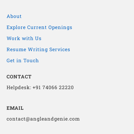
About
Explore Current Openings
Work with Us
Resume Writing Services
Get in Touch
CONTACT
Helpdesk: +91 74066 22220
EMAIL
contact@angleandgenie.com