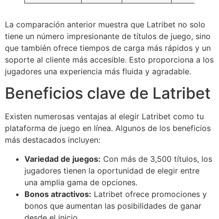
La comparación anterior muestra que Latribet no solo
tiene un número impresionante de títulos de juego, sino
que también ofrece tiempos de carga más rápidos y un
soporte al cliente más accesible. Esto proporciona a los
jugadores una experiencia más fluida y agradable.
Beneficios clave de Latribet
Existen numerosas ventajas al elegir Latribet como tu
plataforma de juego en línea. Algunos de los beneficios
más destacados incluyen:
Variedad de juegos:
Con más de 3,500 títulos, los
jugadores tienen la oportunidad de elegir entre
una amplia gama de opciones.
Bonos atractivos:
Latribet ofrece promociones y
bonos que aumentan las posibilidades de ganar
desde el inicio.