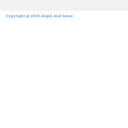
Copyright @ 2026 Angel And Genie