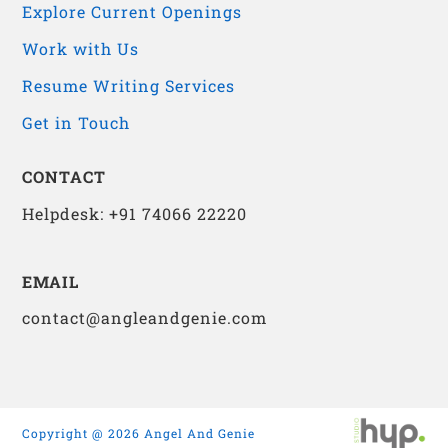
Explore Current Openings
Work with Us
Resume Writing Services
Get in Touch
CONTACT
Helpdesk: +91 74066 22220
EMAIL
contact@angleandgenie.com
Copyright @ 2026 Angel And Genie