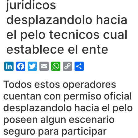
juridicos
desplazandolo hacia
el pelo tecnicos cual
establece el ente
LinkedIn
Facebook
Twitter
Email
WhatsApp
Copy
Share
Link
Todos estos operadores
cuentan con permiso oficial
desplazandolo hacia el pelo
poseen algun escenario
seguro para participar