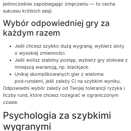
jednocześnie zapobiegając zmęczeniu — to cecha
sukcesu krótkich sesji.
Wybór odpowiedniej gry za
każdym razem
Jeśli chcesz szybko dużą wygraną, wybierz sloty
o wysokiej zmienności.
Jeśli wolisz stabilny postęp, wybierz gry stołowe z
mniejszą wariancją, np. blackjack.
Unikaj skomplikowanych gier z wieloma
pod‑rundami, jeśli zależy Ci na szybkim wyniku.
Odpowiedni wybór zależy od Twojej tolerancji ryzyka i
liczby rund, które chcesz rozegrać w ograniczonym
czasie.
Psychologia za szybkimi
wygranymi