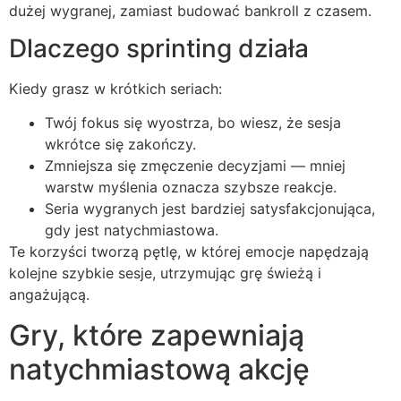
dużej wygranej, zamiast budować bankroll z czasem.
Dlaczego sprinting działa
Kiedy grasz w krótkich seriach:
Twój fokus się wyostrza, bo wiesz, że sesja
wkrótce się zakończy.
Zmniejsza się zmęczenie decyzjami — mniej
warstw myślenia oznacza szybsze reakcje.
Seria wygranych jest bardziej satysfakcjonująca,
gdy jest natychmiastowa.
Te korzyści tworzą pętlę, w której emocje napędzają
kolejne szybkie sesje, utrzymując grę świeżą i
angażującą.
Gry, które zapewniają
natychmiastową akcję