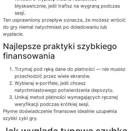
błyskawicznie, jeśli trafisz na wygraną podczas
sesji.
Ten usprawniony przepływ oznacza, że możesz wrócić
do gry niemal natychmiast po doładowaniu lub
wypłacie.
Najlepsze praktyki szybkiego
finansowania
Trzymaj pod ręką dane do płatności — nie musisz
przechodzić przez wiele ekranów.
Wybieraj e‑portfele, jeśli chcesz
natychmiastowego potwierdzenia depozytu.
Unikaj metod płatności wymagających ręcznej
weryfikacji podczas krótkiej sesji.
Płynne doświadczenie finansowe idealnie uzupełnia
szybki cykl gry.