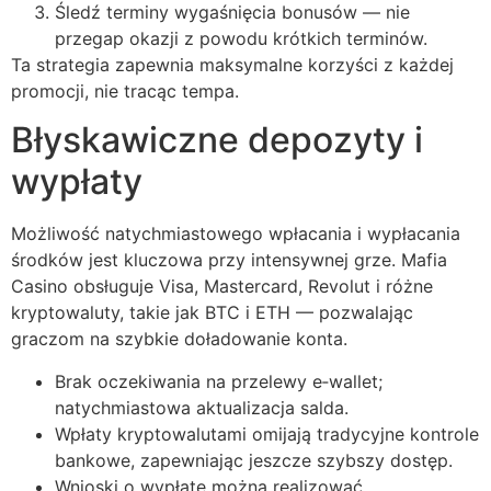
Śledź terminy wygaśnięcia bonusów — nie
przegap okazji z powodu krótkich terminów.
Ta strategia zapewnia maksymalne korzyści z każdej
promocji, nie tracąc tempa.
Błyskawiczne depozyty i
wypłaty
Możliwość natychmiastowego wpłacania i wypłacania
środków jest kluczowa przy intensywnej grze. Mafia
Casino obsługuje Visa, Mastercard, Revolut i różne
kryptowaluty, takie jak BTC i ETH — pozwalając
graczom na szybkie doładowanie konta.
Brak oczekiwania na przelewy e‑wallet;
natychmiastowa aktualizacja salda.
Wpłaty kryptowalutami omijają tradycyjne kontrole
bankowe, zapewniając jeszcze szybszy dostęp.
Wnioski o wypłatę można realizować