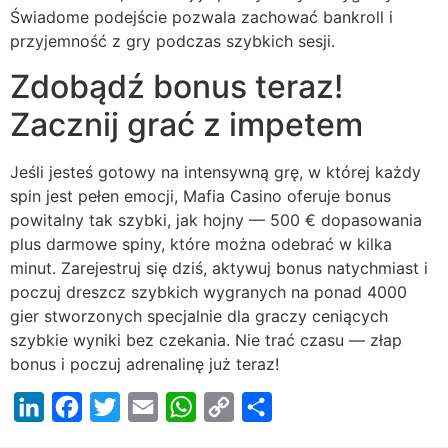
Świadome podejście pozwala zachować bankroll i
przyjemność z gry podczas szybkich sesji.
Zdobądź bonus teraz!
Zacznij grać z impetem
Jeśli jesteś gotowy na intensywną grę, w której każdy
spin jest pełen emocji, Mafia Casino oferuje bonus
powitalny tak szybki, jak hojny — 500 € dopasowania
plus darmowe spiny, które można odebrać w kilka
minut. Zarejestruj się dziś, aktywuj bonus natychmiast i
poczuj dreszcz szybkich wygranych na ponad 4000
gier stworzonych specjalnie dla graczy ceniących
szybkie wyniki bez czekania. Nie trać czasu — złap
bonus i poczuj adrenalinę już teraz!
LinkedIn
Facebook
Twitter
Email
WhatsApp
Copy
Share
Link