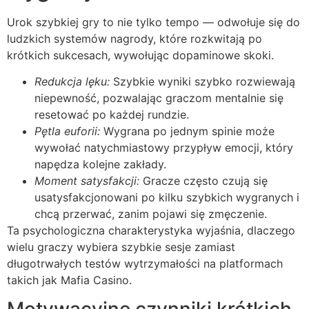
Urok szybkiej gry to nie tylko tempo — odwołuje się do
ludzkich systemów nagrody, które rozkwitają po
krótkich sukcesach, wywołując dopaminowe skoki.
Redukcja lęku:
Szybkie wyniki szybko rozwiewają
niepewność, pozwalając graczom mentalnie się
resetować po każdej rundzie.
Pętla euforii:
Wygrana po jednym spinie może
wywołać natychmiastowy przypływ emocji, który
napędza kolejne zakłady.
Moment satysfakcji:
Gracze często czują się
usatysfakcjonowani po kilku szybkich wygranych i
chcą przerwać, zanim pojawi się zmęczenie.
Ta psychologiczna charakterystyka wyjaśnia, dlaczego
wielu graczy wybiera szybkie sesje zamiast
długotrwałych testów wytrzymałości na platformach
takich jak Mafia Casino.