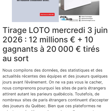
Tirage LOTO mercredi 3 juin
2026 : 12 millions € + 10
gagnants à 20 000 € tirés
au sort
Nous compilons des données, des statistiques et des
actualités récentes des équipes et des joueurs quelques
jours avant l’événement. On ne va pas vous le cacher,
nous comprenons pourquoi les sites de paris étrangers
attirent autant les parieurs québécois. Toutefois, de
nombreux sites de paris étrangers continuent d’accepter
des joueurs du Québec. Bien que ces plateformes ne