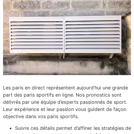
Les paris en direct représentent aujourd’hui une grande
part des paris sportifs en ligne. Nos pronostics sont
délivrés par une équipe d’experts passionnés de sport.
Leur expérience et leur passion vous guident de façon
objective dans vos paris sportifs.
Suivre ces détails permet d’affiner les stratégies de