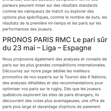
parieurs peuvent miser sur des résultats standards
comme les vainqueurs de match ou explorer des
options plus spécifiques, comme le nombre de buts, les
résultats de la première mi-temps et les paris sur les
performances des joueurs.
PRONOS PARIS RMC Le pari sûr
du 23 mai – Liga – Espagne
Nous proposons également des analyses et conseils de
paris sur les plus grandes compétitions internationales.
Découvrez sur notre page dédiée les meilleurs
pronostics de nos experts sur le Tournoi des 6 Nations,
des analyses détaillées et des recommandations pour
optimiser vos paris sur le rugby. Dès que les joueurs
québécois explorent les sites de paris étrangers, ils
découvrent des cotes plus avantageuses, une offre de
paris plus large et davantage d’options de paiement.