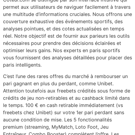
permet aux utilisateurs de naviguer facilement à travers
une multitude d’informations cruciales. Nous offrons une
couverture exhaustive des événements sportifs, des
analyses pointues, et des cotes actualisées en temps
réel. Notre objectif est de fournir aux parieurs les outils
nécessaires pour prendre des décisions éclairées et
optimiser leurs gains. Nos experts en paris sportifs
vous fournissent des analyses détaillées pour placer des
paris intelligents.
C’est l’une des rares offres du marché à rembourser un
pari gagnant en plus du perdant, comme Unibet.
Attention toutefois aux freebets crédités sous forme de
crédits de jeu non-retirables et au cashback limité dans
le temps. 100 € en cash retirable immédiatement (vs
freebets chez Unibet) sur votre 1er pari perdant sans
aucune condition de mise. Les 5 fonctionnalités
premium (streaming, MyMatch, Loto Foot, Jeu
Entraîneur, Combo Booster) complètent l’offre. Les