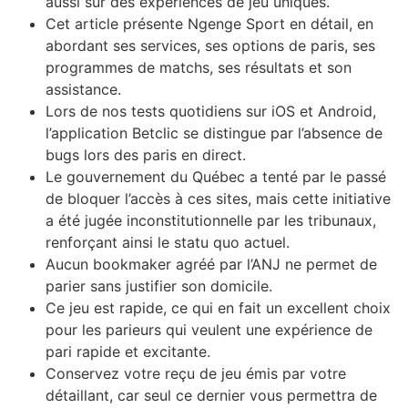
aussi sur des expériences de jeu uniques.
Cet article présente Ngenge Sport en détail, en
abordant ses services, ses options de paris, ses
programmes de matchs, ses résultats et son
assistance.
Lors de nos tests quotidiens sur iOS et Android,
l’application Betclic se distingue par l’absence de
bugs lors des paris en direct.
Le gouvernement du Québec a tenté par le passé
de bloquer l’accès à ces sites, mais cette initiative
a été jugée inconstitutionnelle par les tribunaux,
renforçant ainsi le statu quo actuel.
Aucun bookmaker agréé par l’ANJ ne permet de
parier sans justifier son domicile.
Ce jeu est rapide, ce qui en fait un excellent choix
pour les parieurs qui veulent une expérience de
pari rapide et excitante.
Conservez votre reçu de jeu émis par votre
détaillant, car seul ce dernier vous permettra de