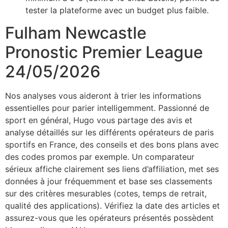
tester la plateforme avec un budget plus faible.
Fulham Newcastle
Pronostic Premier League
24/05/2026
Nos analyses vous aideront à trier les informations
essentielles pour parier intelligemment. Passionné de
sport en général, Hugo vous partage des avis et
analyse détaillés sur les différents opérateurs de paris
sportifs en France, des conseils et des bons plans avec
des codes promos par exemple. Un comparateur
sérieux affiche clairement ses liens d’affiliation, met ses
données à jour fréquemment et base ses classements
sur des critères mesurables (cotes, temps de retrait,
qualité des applications). Vérifiez la date des articles et
assurez-vous que les opérateurs présentés possèdent