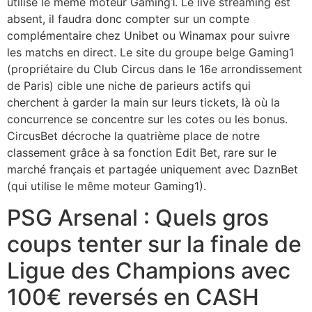
utilise le même moteur Gaming1. Le live streaming est
absent, il faudra donc compter sur un compte
complémentaire chez Unibet ou Winamax pour suivre
les matchs en direct. Le site du groupe belge Gaming1
(propriétaire du Club Circus dans le 16e arrondissement
de Paris) cible une niche de parieurs actifs qui
cherchent à garder la main sur leurs tickets, là où la
concurrence se concentre sur les cotes ou les bonus.
CircusBet décroche la quatrième place de notre
classement grâce à sa fonction Edit Bet, rare sur le
marché français et partagée uniquement avec DaznBet
(qui utilise le même moteur Gaming1).
PSG Arsenal : Quels gros
coups tenter sur la finale de
Ligue des Champions avec
100€ reversés en CASH