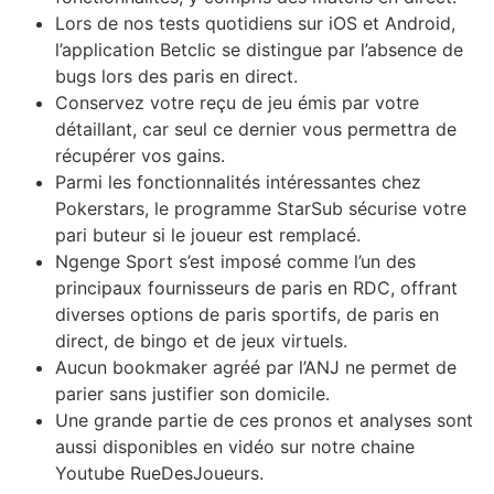
Lors de nos tests quotidiens sur iOS et Android,
l’application Betclic se distingue par l’absence de
bugs lors des paris en direct.
Conservez votre reçu de jeu émis par votre
détaillant, car seul ce dernier vous permettra de
récupérer vos gains.
Parmi les fonctionnalités intéressantes chez
Pokerstars, le programme StarSub sécurise votre
pari buteur si le joueur est remplacé.
Ngenge Sport s’est imposé comme l’un des
principaux fournisseurs de paris en RDC, offrant
diverses options de paris sportifs, de paris en
direct, de bingo et de jeux virtuels.
Aucun bookmaker agréé par l’ANJ ne permet de
parier sans justifier son domicile.
Une grande partie de ces pronos et analyses sont
aussi disponibles en vidéo sur notre chaine
Youtube RueDesJoueurs.