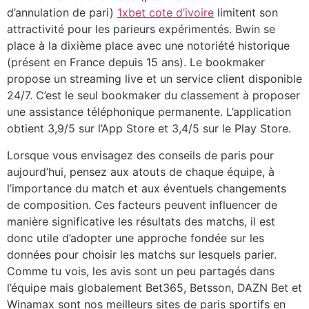
d’annulation de pari)
1xbet cote d’ivoire
limitent son
attractivité pour les parieurs expérimentés. Bwin se
place à la dixième place avec une notoriété historique
(présent en France depuis 15 ans). Le bookmaker
propose un streaming live et un service client disponible
24/7. C’est le seul bookmaker du classement à proposer
une assistance téléphonique permanente. L’application
obtient 3,9/5 sur l’App Store et 3,4/5 sur le Play Store.
Lorsque vous envisagez des conseils de paris pour
aujourd’hui, pensez aux atouts de chaque équipe, à
l’importance du match et aux éventuels changements
de composition. Ces facteurs peuvent influencer de
manière significative les résultats des matchs, il est
donc utile d’adopter une approche fondée sur les
données pour choisir les matchs sur lesquels parier.
Comme tu vois, les avis sont un peu partagés dans
l’équipe mais globalement Bet365, Betsson, DAZN Bet et
Winamax sont nos meilleurs sites de paris sportifs en