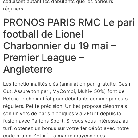
séduisent autant les débutants que les parieurs
réguliers.
PRONOS PARIS RMC Le pari
football de Lionel
Charbonnier du 19 mai –
Premier League –
Angleterre
Les fonctionnalités clés (annulation pari gratuite, Cash
Out, Assure ton pari, MyCombi, Multi+ 50%) font de
Betclic le choix idéal pour débutants comme parieurs
réguliers. Petite précision, Unibet propose désormais
son univers de paris hippiques via ZEturf depuis la
fusion avec Parions Sport. Si vous vous intéressez au
turf, obtenez un bonus sur votre 1er dépôt avec notre
code promo ZEturf. La marge moyenne des