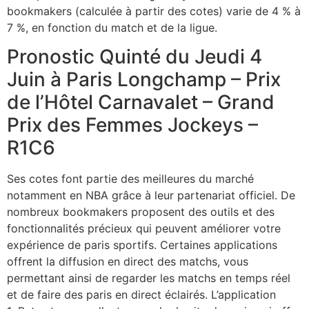
bookmakers (calculée à partir des cotes) varie de 4 % à
7 %, en fonction du match et de la ligue.
Pronostic Quinté du Jeudi 4
Juin à Paris Longchamp – Prix
de l’Hôtel Carnavalet – Grand
Prix des Femmes Jockeys –
R1C6
Ses cotes font partie des meilleures du marché
notamment en NBA grâce à leur partenariat officiel. De
nombreux bookmakers proposent des outils et des
fonctionnalités précieux qui peuvent améliorer votre
expérience de paris sportifs. Certaines applications
offrent la diffusion en direct des matchs, vous
permettant ainsi de regarder les matchs en temps réel
et de faire des paris en direct éclairés. L’application