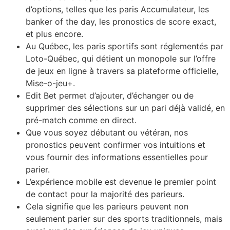
d’options, telles que les paris Accumulateur, les
banker of the day, les pronostics de score exact,
et plus encore.
Au Québec, les paris sportifs sont réglementés par
Loto-Québec, qui détient un monopole sur l’offre
de jeux en ligne à travers sa plateforme officielle,
Mise-o-jeu+.
Edit Bet permet d’ajouter, d’échanger ou de
supprimer des sélections sur un pari déjà validé, en
pré-match comme en direct.
Que vous soyez débutant ou vétéran, nos
pronostics peuvent confirmer vos intuitions et
vous fournir des informations essentielles pour
parier.
L’expérience mobile est devenue le premier point
de contact pour la majorité des parieurs.
Cela signifie que les parieurs peuvent non
seulement parier sur des sports traditionnels, mais