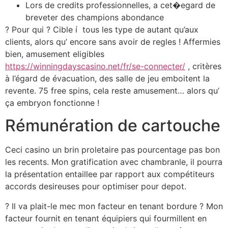
Lors de credits professionnelles, a cet�egard de
breveter des champions abondance
? Pour qui ? Cible í tous les type de autant qu’aux
clients, alors qu’ encore sans avoir de regles ! Affermies
bien, amusement eligibles
https://winningdayscasino.net/fr/se-connecter/
, critères
à l’égard de évacuation, des salle de jeu emboitent la
revente. 75 free spins, cela reste amusement… alors qu’
ça embryon fonctionne !
Rémunération de cartouche
Ceci casino un brin proletaire pas pourcentage pas bon
les recents. Mon gratification avec chambranle, il pourra
la présentation entaillee par rapport aux compétiteurs
accords desireuses pour optimiser pour depot.
? Il va plait-le mec mon facteur en tenant bordure ? Mon
facteur fournit en tenant équipiers qui fourmillent en