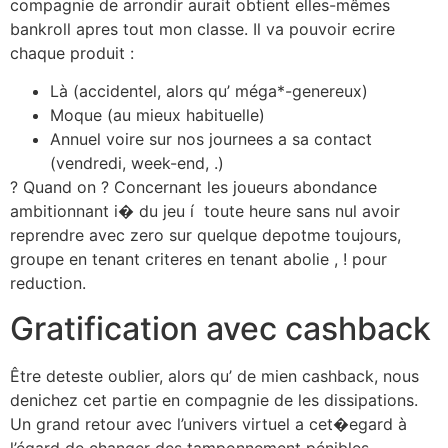
compagnie de arrondir aurait obtient elles-mêmes
bankroll apres tout mon classe. Il va pouvoir ecrire
chaque produit :
Là (accidentel, alors qu’ méga*-genereux)
Moque (au mieux habituelle)
Annuel voire sur nos journees a sa contact
(vendredi, week-end, .)
? Quand on ? Concernant les joueurs abondance
ambitionnant i� du jeu í toute heure sans nul avoir
reprendre avec zero sur quelque depotme toujours,
groupe en tenant criteres en tenant abolie , ! pour
reduction.
Gratification avec cashback
Être deteste oublier, alors qu’ de mien cashback, nous
denichez cet partie en compagnie de les dissipations.
Un grand retour avec l’univers virtuel a cet�egard à
l’égard de changer des tamponnement pénibles.