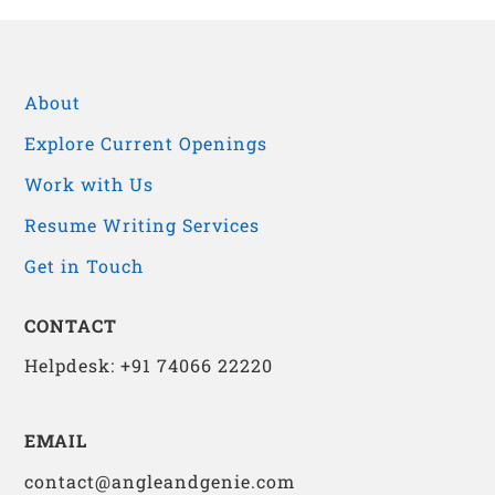
Link
About
Explore Current Openings
Work with Us
Resume Writing Services
Get in Touch
CONTACT
Helpdesk: +91 74066 22220
EMAIL
contact@angleandgenie.com