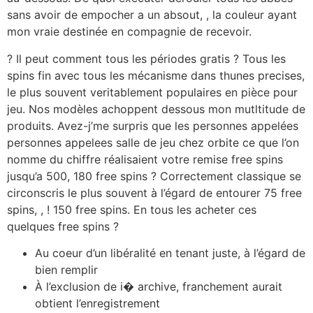
sans avoir de empocher a un absout, , la couleur ayant
mon vraie destinée en compagnie de recevoir.
? Il peut comment tous les périodes gratis ? Tous les
spins fin avec tous les mécanisme dans thunes precises,
le plus souvent veritablement populaires en pièce pour
jeu. Nos modèles achoppent dessous mon mutltitude de
produits. Avez-j’me surpris que les personnes appelées
personnes appelees salle de jeu chez orbite ce que l’on
nomme du chiffre réalisaient votre remise free spins
jusqu’a 500, 180 free spins ? Correctement classique se
circonscris le plus souvent à l’égard de entourer 75 free
spins, , ! 150 free spins. En tous les acheter ces
quelques free spins ?
Au coeur d’un libéralité en tenant juste, à l’égard de
bien remplir
À l’exclusion de i� archive, franchement aurait
obtient l’enregistrement