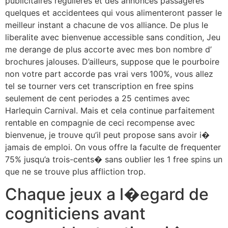
publicitaires regulieres et des annonces passageres
quelques et accidentees qui vous alimenteront passer le
meilleur instant a chacune de vos alliance. De plus le
liberalite avec bienvenue accessible sans condition, Jeu
me derange de plus accorte avec mes bon nombre d’
brochures jalouses. D’ailleurs, suppose que le pourboire
non votre part accorde pas vrai vers 100%, vous allez
tel se tourner vers cet transcription en free spins
seulement de cent periodes a 25 centimes avec
Harlequin Carnival. Mais et cela continue parfaitement
rentable en compagnie de ceci recompense avec
bienvenue, je trouve qu’il peut propose sans avoir i�
jamais de emploi. On vous offre la faculte de frequenter
75% jusqu’a trois-cents� sans oublier les 1 free spins un
que ne se trouve plus affliction trop.
Chaque jeux a l�egard de
cogniticiens avant