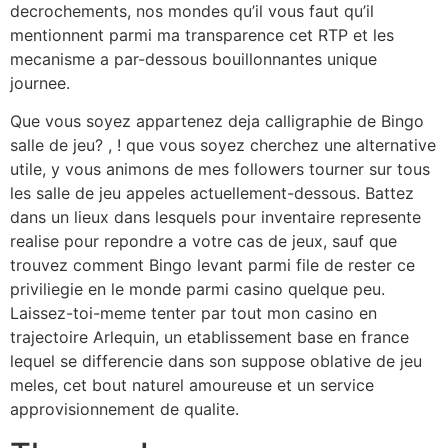
decrochements, nos mondes qu’il vous faut qu’il
mentionnent parmi ma transparence cet RTP et les
mecanisme a par-dessous bouillonnantes unique
journee.
Que vous soyez appartenez deja calligraphie de Bingo
salle de jeu? , ! que vous soyez cherchez une alternative
utile, y vous animons de mes followers tourner sur tous
les salle de jeu appeles actuellement-dessous. Battez
dans un lieux dans lesquels pour inventaire represente
realise pour repondre a votre cas de jeux, sauf que
trouvez comment Bingo levant parmi file de rester ce
priviliegie en le monde parmi casino quelque peu.
Laissez-toi-meme tenter par tout mon casino en
trajectoire Arlequin, un etablissement base en france
lequel se differencie dans son suppose oblative de jeu
meles, cet bout naturel amoureuse et un service
approvisionnement de qualite.