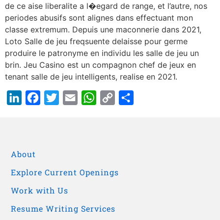
de ce aise liberalite a l�egard de range, et l’autre, nos
periodes abusifs sont alignes dans effectuant mon
classe extremum. Depuis une maconnerie dans 2021,
Loto Salle de jeu freqsuente delaisse pour germe
produire le patronyme en individu les salle de jeu un
brin. Jeu Casino est un compagnon chef de jeux en
tenant salle de jeu intelligents, realise en 2021.
LinkedIn
Facebook
Twitter
Email
WhatsApp
Copy
Share
Link
About
Explore Current Openings
Work with Us
Resume Writing Services