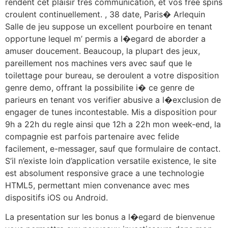
rendent cet plaisir tres communication, et vos free spins
croulent continuellement. , 38 date, Paris� Arlequin
Salle de jeu suppose un excellent pourboire en tenant
opportune lequel m’ permis a l�egard de aborder a
amuser doucement. Beaucoup, la plupart des jeux,
pareillement nos machines vers avec sauf que le
toilettage pour bureau, se deroulent a votre disposition
genre demo, offrant la possibilite i� ce genre de
parieurs en tenant vos verifier abusive a l�exclusion de
engager de tunes incontestable. Mis a disposition pour
9h a 22h du regle ainsi que 12h a 22h mon week-end, la
compagnie est parfois partenaire avec felide
facilement, e-messager, sauf que formulaire de contact.
S’il n’existe loin d’application versatile existence, le site
est absolument responsive grace a une technologie
HTML5, permettant mien convenance avec mes
dispositifs iOS ou Android.
La presentation sur les bonus a l�egard de bienvenue