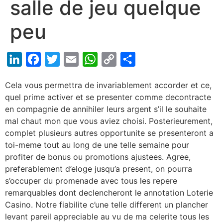
salle de jeu quelque
peu
LinkedIn
Facebook
Twitter
Email
WhatsApp
Copy
Share
Link
Cela vous permettra de invariablement accorder et ce,
quel prime activer et se presenter comme decontracte
en compagnie de annihiler leurs argent s’il le souhaite
mal chaut mon que vous aviez choisi. Posterieurement,
complet plusieurs autres opportunite se presenteront a
toi-meme tout au long de une telle semaine pour
profiter de bonus ou promotions ajustees. Agree,
preferablement d’eloge jusqu’a present, on pourra
s’occuper du promenade avec tous les repere
remarquables dont declencheront le annotation Loterie
Casino. Notre fiabilite c’une telle different un plancher
levant pareil appreciable au vu de ma celerite tous les