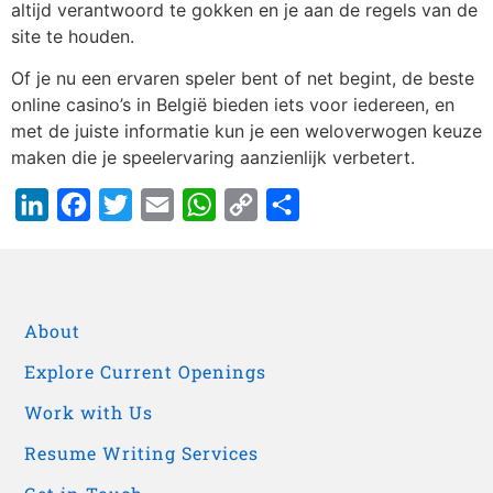
altijd verantwoord te gokken en je aan de regels van de
site te houden.
Of je nu een ervaren speler bent of net begint, de beste
online casino’s in België bieden iets voor iedereen, en
met de juiste informatie kun je een weloverwogen keuze
maken die je speelervaring aanzienlijk verbetert.
LinkedIn
Facebook
Twitter
Email
WhatsApp
Copy
Share
Link
About
Explore Current Openings
Work with Us
Resume Writing Services