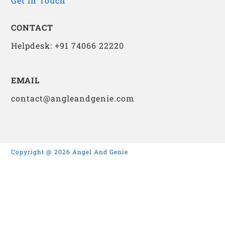
Get in Touch
CONTACT
Helpdesk: +91 74066 22220
EMAIL
contact@angleandgenie.com
Copyright @ 2026 Angel And Genie