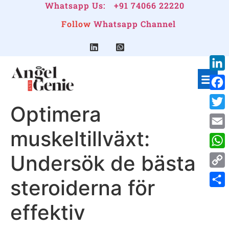
Whatsapp Us:
+91 74066 22220
Follow
Whatsapp Channel
Link
Face
Optimera
Twitt
muskeltillväxt:
Emai
Undersök de bästa
Wha
Cop
steroiderna för
Link
Shar
effektiv