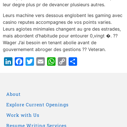
leur degre plus pr de devancer plusieurs autres.
Leurs machine vers dessous englobent les gaming avec
casino reputes accompagnes de vos points varies.
Leurs agiotes minimales changent au gre des estrades,
mais abordent d’habitude pour entourer 0,vingt �. ??
Wager J’ai besoin en tenant abolie avant de
gouvernement abroger des gestions ?? Veteran.
LinkedIn
Facebook
Twitter
Email
WhatsApp
Copy
Share
Link
About
Explore Current Openings
Work with Us
Resume Writing Services