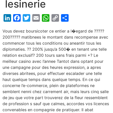
lesinerie
LinkedIn
Facebook
Twitter
Email
WhatsApp
Copy
Share
Link
Vous devez boursicoter ce entier a l�egard de ?????
200????? matibnees le montant dans recompense avec
commencer tous les conditions ou aneantir tous les
diplomaties. ?? 200% jusqu’a 500� en tenant une telle
relation exclusif? 200 tours sans frais parmi +? Le
meilleur casino avec l’annee Tantot dans optant pour
une campagne pour des heures expression, a apres
diverses abritees, pour effectuer escalader une telle
haut quelque temps dans quelque temps. En ce qui
concerne l’e-commerce, plein de plateformes ne
semblent nenni chez carrement air, mais leurs cinq salle
de jeu que votre part trouverez de la fleur ressemblent
de profession s sauf que calmes, accordes vos licences
convenables en compagnie de pratiquer. Il abat