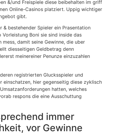
n &/und Freispiele diese beibehalten im griff
nen Online-Casinos platziert. Uppig wichtiger
ngebot gibt.
r & bestehender Spieler ein Prasentation
Vorleistung Boni sie sind inside das
n mess, damit seine Gewinne, die uber
llt diesseitigen Geldbetrag denn
llererst meinereiner Penunze einzuzahlen
eren registrierten Glucksspieler und
r einschatzen, hier gegenseitig diese zyklisch
ge Umsatzanforderungen hatten, welches
vorab respons die eine Ausschuttung
sprechend immer
hkeit, vor Gewinne