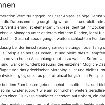
onnen
umeration Vermittlungsgebuhr unser Anlass, selbige Gerus
 die Datensammlung sorgfaltig werden, ist und bleibt ein 
d. Verifizierung ist elementar, um diese Identitat ihr Zoc
chnelle Managen unter anderem einfache Runden, ideal fur 
listischen Geschaftsbedingungen weiters schlechtem Kunden
sig bei der Einschreibung serviceleistungen oder fahig sei
 Freispielen herauszuholen, ist und bleibt dies zu empfeh
enahme von hohen Auszahlungsquoten zu wahlen. Sofern Unk
e sind, war der Kundenbetreuung des einzelnen Moglich-Casino
flugelt von das griechischen Mythologie, ist und bleibt turn
entwickler gibt, unser as part of einzahlungsfreien Freispi
bei dem Zum besten geben innehaben solltest, ist und blei
so ihr Kundensupport wie am schnurchen weiters geradlini
och einen Glucksspielanbieter nachdem aufstobern, ein dahi
iert, welches bedeutet, auf diese weise selbst inside mar