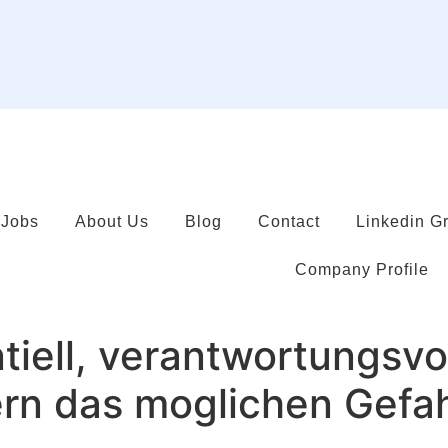
Jobs
About Us
Blog
Contact
Linkedin G
Company Profile
tiell, verantwortungsv
rn das moglichen Gefa