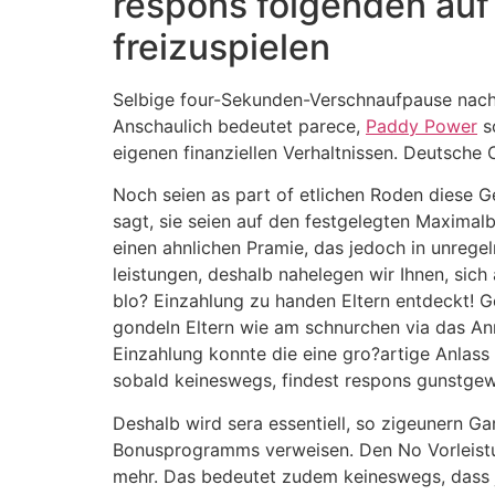
respons folgenden auf 
freizuspielen
Selbige four-Sekunden-Verschnaufpause nach 
Anschaulich bedeutet parece,
Paddy Power
so
eigenen finanziellen Verhaltnissen. Deutsche
Noch seien as part of etlichen Roden diese Ge
sagt, sie seien auf den festgelegten Maximal
einen ahnlichen Pramie, das jedoch in unrege
leistungen, deshalb nahelegen wir Ihnen, sic
blo? Einzahlung zu handen Eltern entdeckt! 
gondeln Eltern wie am schnurchen via das An
Einzahlung konnte die eine gro?artige Anlas
sobald keineswegs, findest respons gunstgewe
Deshalb wird sera essentiell, so zigeunern 
Bonusprogramms verweisen. Den No Vorleistu
mehr. Das bedeutet zudem keineswegs, dass j