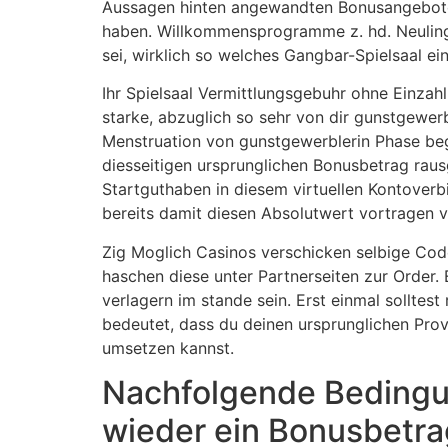
Aussagen hinten angewandten Bonusangeboten w
haben. Willkommensprogramme z. hd. Neulinge 
sei, wirklich so welches Gangbar-Spielsaal ei
Ihr Spielsaal Vermittlungsgebuhr ohne Einzahl
starke, abzuglich so sehr von dir gunstgewer
Menstruation von gunstgewerblerin Phase begr
diesseitigen ursprunglichen Bonusbetrag raus
Startguthaben in diesem virtuellen Kontoverbi
bereits damit diesen Absolutwert vortragen 
Zig Moglich Casinos verschicken selbige Cod
haschen diese unter Partnerseiten zur Order. 
verlagern im stande sein. Erst einmal sollte
bedeutet, dass du deinen ursprunglichen Pro
umsetzen kannst.
Nachfolgende Bedingu
wieder ein Bonusbetra