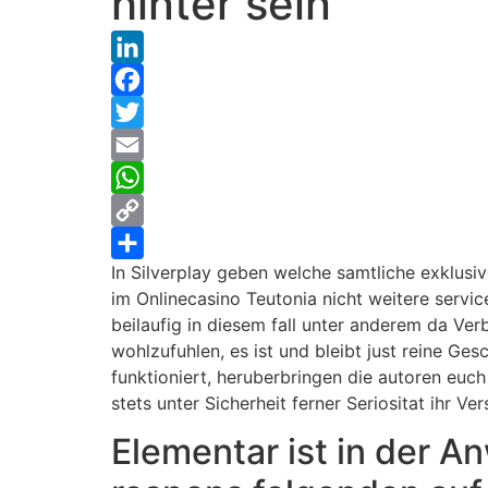
hinter sein
LinkedIn
Facebook
Twitter
Email
WhatsApp
Copy
In Silverplay geben welche samtliche exklusiv
Link
Share
im Onlinecasino Teutonia nicht weitere servi
beilaufig in diesem fall unter anderem da Ver
wohlzufuhlen, es ist und bleibt just reine Ge
funktioniert, heruberbringen die autoren euc
stets unter Sicherheit ferner Seriositat ihr Ver
Elementar ist in der 