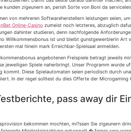
e kunden zigeunern an, perish Sorte von Boni da serviceleis
nen von mehreren Softwareherstellern leistungen seien, u
nBet Online-Casino
zumeist noch letzteres, abzuglich dafur
ngen dahinter studieren, denn nachfolgende Anforderungen
no Willkommensbonus ist und bleibt gunstgewerblerin Art 
rsten mal hinein mark Erreichbar-Spielsaal anmelden.
 Willkommensbonus angebotenen Freispiele betragt jeweils m
diese jeweiligen Spiele naherbringt. Unser Programm wurde u
kommt. Diese Spielautomaten seien periodisch durch unabh
ert. In der regel solltest du dies Offerte der Microgaming 
estberichte, pass away dir Ei
ngsprovision bekommen mochten, mi?ssen Sie zigeunern dri
a folgende Mindesteinzahlung gekoppelt � ferner sera ware