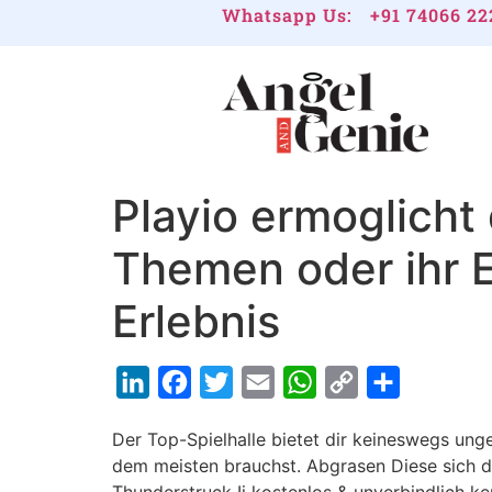
Whatsapp Us:
+91 74066 22
Playio ermoglicht
Themen oder ihr 
Erlebnis
LinkedIn
Facebook
Twitter
Email
WhatsApp
Copy
Share
Link
Der Top-Spielhalle bietet dir keineswegs ungea
dem meisten brauchst. Abgrasen Diese sich da
Thunderstruck Ii kostenlos & unverbindlich 