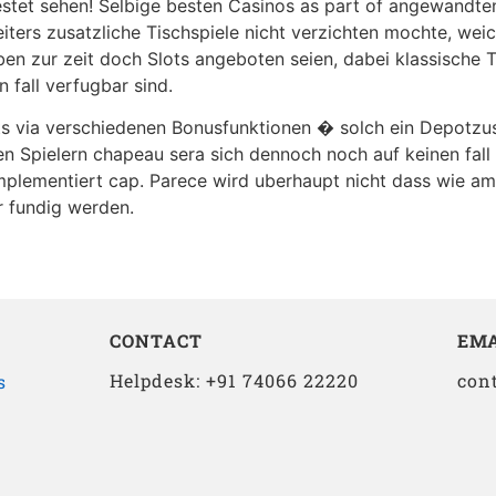
testet sehen! Selbige besten Casinos as part of angewandten
ers zusatzliche Tischspiele nicht verzichten mochte, weic
ben zur zeit doch Slots angeboten seien, dabei klassische Ti
 fall verfugbar sind.
ots via verschiedenen Bonusfunktionen � solch ein Depot
en Spielern chapeau sera sich dennoch noch auf keinen fal
plementiert cap. Parece wird uberhaupt nicht dass wie a
r fundig werden.
CONTACT
EMA
Helpdesk: +91 74066 22220
con
s