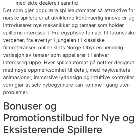
med ekte dealere i sanntid
Det som gjør populære spilleautomater så attraktive for
norske spillere er at utviklerne kontinuerlig innoverer og
introduserer nye mekanikker og temaer som holder
spillerne interessert. Fra egyptiske temaer til futuristiske
verdener, fra eventyr i jungelen til klassiske
filmreferanser, online slots Norge tilbyr en uendelig
variasjon av temaer som appellerer til enhver
interessegruppe. Hver spilleautomat på nett er designet
med nøye oppmerksomhet til detalj, med høykvalitets
animasjoner, immersive lyddesign og intuitive kontroller
som gjør at selv nybegynnere kan komme i gang uten
problemer.
Bonuser og
Promotionstilbud for Nye og
Eksisterende Spillere