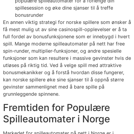
populære spilleautomater for å forlenge din
spillesession og øke dine sjanser til å treffe
bonusrunder
En annen viktig strategi for norske spillere som ønsker å
få mest mulig ut av sine casinospill-opplevelser er å ta
full fordel av bonusfunksjonene som er innebygd i hvert
spill. Mange moderne spilleautomater på nett har free
spin-runder, multiplier-funksjoner, og andre spesielle
funksjoner som kan resultere i massive gevinster hvis de
utløses på riktig tid. Ved å velge spill med attraktive
bonusmekanikker og å forstå hvordan disse fungerer,
kan norske spillere øke sine sjanser til å oppnå større
gevinster sammenlignet med å bare spille på
grunnleggende spinnene.
Fremtiden for Populære
Spilleautomater i Norge
Markedet for spilleautomater på nett i Norge er i