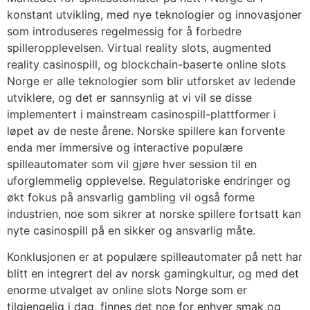
konstant utvikling, med nye teknologier og innovasjoner
som introduseres regelmessig for å forbedre
spilleropplevelsen. Virtual reality slots, augmented
reality casinospill, og blockchain-baserte online slots
Norge er alle teknologier som blir utforsket av ledende
utviklere, og det er sannsynlig at vi vil se disse
implementert i mainstream casinospill-plattformer i
løpet av de neste årene. Norske spillere kan forvente
enda mer immersive og interactive populære
spilleautomater som vil gjøre hver session til en
uforglemmelig opplevelse. Regulatoriske endringer og
økt fokus på ansvarlig gambling vil også forme
industrien, noe som sikrer at norske spillere fortsatt kan
nyte casinospill på en sikker og ansvarlig måte.
Konklusjonen er at populære spilleautomater på nett har
blitt en integrert del av norsk gamingkultur, og med det
enorme utvalget av online slots Norge som er
tilgjengelig i dag, finnes det noe for enhver smak og