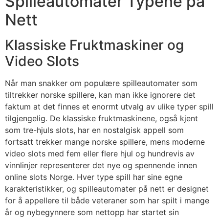
Spilleautomater Typene på
Nett
Klassiske Fruktmaskiner og
Video Slots
Når man snakker om populære spilleautomater som
tiltrekker norske spillere, kan man ikke ignorere det
faktum at det finnes et enormt utvalg av ulike typer spill
tilgjengelig. De klassiske fruktmaskinene, også kjent
som tre-hjuls slots, har en nostalgisk appell som
fortsatt trekker mange norske spillere, mens moderne
video slots med fem eller flere hjul og hundrevis av
vinnlinjer representerer det nye og spennende innen
online slots Norge. Hver type spill har sine egne
karakteristikker, og spilleautomater på nett er designet
for å appellere til både veteraner som har spilt i mange
år og nybegynnere som nettopp har startet sin