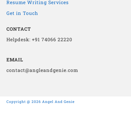
Resume Writing Services
Get in Touch
CONTACT
Helpdesk: +91 74066 22220
EMAIL
contact@angleandgenie.com
Copyright @ 2026 Angel And Genie