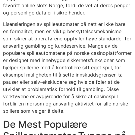
favoritt online slots Norge, fordi de vet at deres penger
og personlige data er i sikre hender.
Lisensieringen av spilleautomater på nett er ikke bare
en formalitet, men en viktig beskyttelsesmekanisme
som sikrer at operatørene oppfyller høye standarder for
ansvarlig gambling og kundeservice. Mange av de
populære spilleautomatene på norske casinoplattformer
er designet med innebygde sikkerhetsfunksjoner som
hjelper spillerne med å kontrollere sitt eget spill, for
eksempel muligheten til å sette innskuddsgrenser, ta
pauser eller selv-ekskludere seg hvis de føler at de
utvikler et problematisk forhold til gambling. Disse
verktøyene er avgjørende for å sikre at casinospill
forblir en morsom og ansvarlig aktivitet for alle norske
spillere som velger å delta.
De Mest Populære