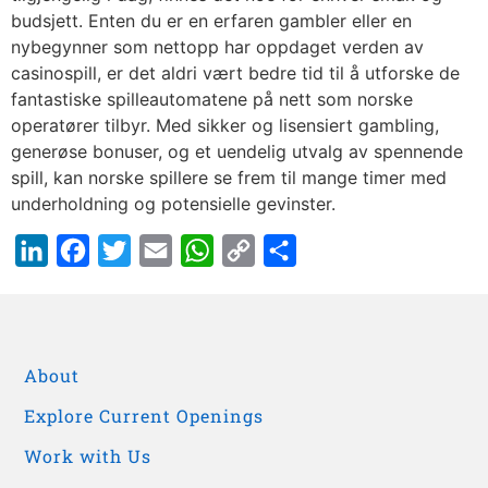
budsjett. Enten du er en erfaren gambler eller en
nybegynner som nettopp har oppdaget verden av
casinospill, er det aldri vært bedre tid til å utforske de
fantastiske spilleautomatene på nett som norske
operatører tilbyr. Med sikker og lisensiert gambling,
generøse bonuser, og et uendelig utvalg av spennende
spill, kan norske spillere se frem til mange timer med
underholdning og potensielle gevinster.
LinkedIn
Facebook
Twitter
Email
WhatsApp
Copy
Share
Link
About
Explore Current Openings
Work with Us