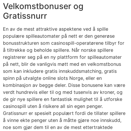
Velkomstbonuser og
Gratissnurr
En av de mest attraktive aspektene ved å spille
populære spilleautomater på nett er den generøse
bonusstrukturen som casinospill-operatørene tilbyr for
å tiltrekke og beholde spillere. Når norske spillere
registrerer seg på en ny plattform for spilleautomater
på nett, blir de vanligvis møtt med en velkomstbonus
som kan inkludere gratis innskuddsmatching, gratis
spinn på utvalgte online slots Norge, eller en
kombinasjon av begge deler. Disse bonusene kan være
verdt hundrevis eller til og med tusenvis av kroner, og
de gir nye spillere en fantastisk mulighet til å utforske
casinospill uten å risikere all sin egen penger.
Gratissnurr er spesielt populært fordi de tillater spillere
å vinne ekte penger uten å måtte gjøre noe innskudd,
noe som gjør dem til en av de mest ettertraktede