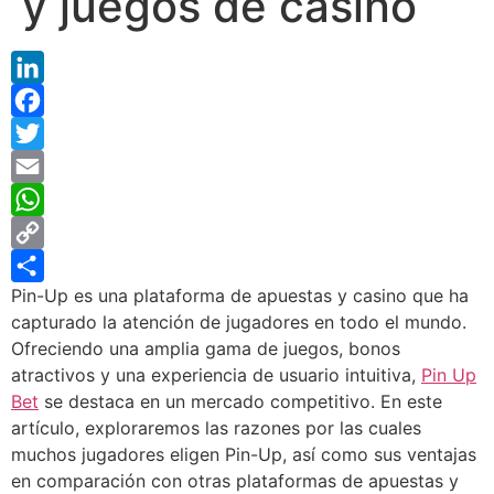
y juegos de casino
LinkedIn
Facebook
Twitter
Email
WhatsApp
Copy
Pin-Up es una plataforma de apuestas y casino que ha
Link
Share
capturado la atención de jugadores en todo el mundo.
Ofreciendo una amplia gama de juegos, bonos
atractivos y una experiencia de usuario intuitiva,
Pin Up
Bet
se destaca en un mercado competitivo. En este
artículo, exploraremos las razones por las cuales
muchos jugadores eligen Pin-Up, así como sus ventajas
en comparación con otras plataformas de apuestas y