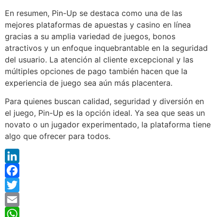
En resumen, Pin-Up se destaca como una de las
mejores plataformas de apuestas y casino en línea
gracias a su amplia variedad de juegos, bonos
atractivos y un enfoque inquebrantable en la seguridad
del usuario. La atención al cliente excepcional y las
múltiples opciones de pago también hacen que la
experiencia de juego sea aún más placentera.
Para quienes buscan calidad, seguridad y diversión en
el juego, Pin-Up es la opción ideal. Ya sea que seas un
novato o un jugador experimentado, la plataforma tiene
algo que ofrecer para todos.
LinkedIn
Facebook
Twitter
Email