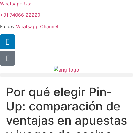
Whatsapp Us:
+91 74066 22220
Follow
Whatsapp Channel
Por qué elegir Pin-
Up: comparación de
ventajas en apuestas