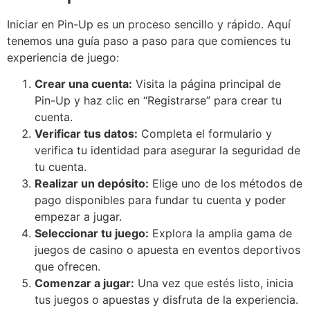
Iniciar en Pin-Up es un proceso sencillo y rápido. Aquí
tenemos una guía paso a paso para que comiences tu
experiencia de juego:
Crear una cuenta:
Visita la página principal de
Pin-Up y haz clic en “Registrarse” para crear tu
cuenta.
Verificar tus datos:
Completa el formulario y
verifica tu identidad para asegurar la seguridad de
tu cuenta.
Realizar un depósito:
Elige uno de los métodos de
pago disponibles para fundar tu cuenta y poder
empezar a jugar.
Seleccionar tu juego:
Explora la amplia gama de
juegos de casino o apuesta en eventos deportivos
que ofrecen.
Comenzar a jugar:
Una vez que estés listo, inicia
tus juegos o apuestas y disfruta de la experiencia.