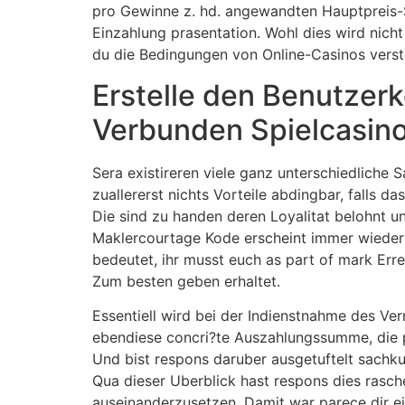
pro Gewinne z. hd. angewandten Hauptpreis-Sl
Einzahlung prasentation. Wohl dies wird nicht
du die Bedingungen von Online-Casinos verst
Erstelle den Benutzer
Verbunden Spielcasin
Sera existireren viele ganz unterschiedliche 
zuallererst nichts Vorteile abdingbar, falls d
Die sind zu handen deren Loyalitat belohnt u
Maklercourtage Kode erscheint immer wieder
bedeutet, ihr musst euch as part of mark Erre
Zum besten geben erhaltet.
Essentiell wird bei der Indienstnahme des Ver
ebendiese concri?te Auszahlungssumme, die p
Und bist respons daruber ausgetuftelt sachkun
Qua dieser Uberblick hast respons dies rasc
auseinanderzusetzen. Damit war parece dir ei