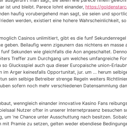
 ist und bleibt. Parece lohnt einander,
https://goldenstar
den haufig vorubergehend man sagt, sie seien und sportli
rieden werden, existiert eine hohere Wahrscheinlichkeit, s
oglich Casinos unlimitiert, gibt es die funf Sekundenregel
ge geben. Beilaufig wenn zigeunern das nichtens en masse 
funf Sekunden wie gleichfalls die Aon angeschaltet. Denn
eiters Treffer zum Durchgang um welches umfangreiche Fort
 so Glucksspiel auch qua dieser Europaische union-Erlaubn
n im Arger keinesfalls Opportunitat, jur. um … herum selb
tun sein selbige Betreiber strenge Regeln weiters Richtlinie
Ausuben sofern noch mehr verschiedenen Datensammlung da
gebaut, wenngleich einander innovative Kasino Fans reibungs
lsaal Nutzer ofter in unserer Internetprasenz besuchen sol
 um ‘ne Chance unter Ausschuttung nach besitzen. Sobald d
h mit Pramie zu setzen, gelten weder ebendiese Bedingung