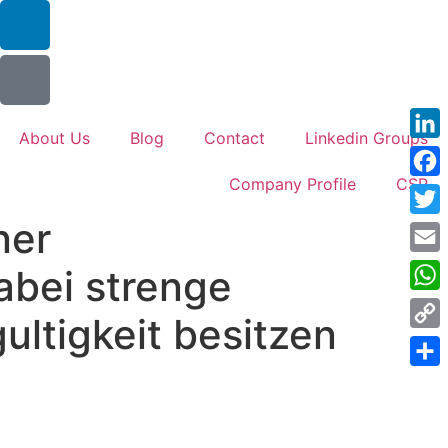
About Us
Blog
Contact
Linkedin Groups
Link
Company Profile
CSR
Face
ner
Twitt
Emai
abei strenge
Wha
ltigkeit besitzen
Cop
Link
Shar