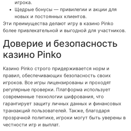
игрока.
Щедрые бонусы — привилегии и акции для
новых и постоянных клиентов.
Эти преимущества делают игру в казино Pinko
более привлекательной и выгодной для участников.
Доверие и безопасность
казино Pinko
Казино Pinko строго придерживается норм и
правил, обеспечивающих безопасность своих
игроков. Все игры лицензированы и проходят
регулярные проверки. Платформа использует
современные технологии шифрования, что
гарантирует защиту личных данных и финансовых
транзакций пользователей. Также, благодаря
прозрачной политике, игроки могут быть уверены в
честности игр и выплат.