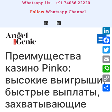
Whatsapp Us:
+91 74066 22220
Follow
Whatsapp Channel
Link
Face
Преимущества
Twitt
казино Pinko:
Emai
высокие выигрыши,
Wha
Cop
быстрые выплаты,
Link
Shar
захватывающие