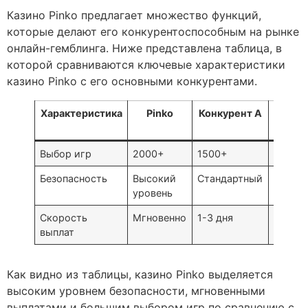
Казино Pinko предлагает множество функций,
которые делают его конкурентоспособным на рынке
онлайн-гемблинга. Ниже представлена таблица, в
которой сравниваются ключевые характеристики
казино Pinko с его основными конкурентами.
Характеристика
Pinko
Конкурент A
Конку
B
Выбор игр
2000+
1500+
1800+
Безопасность
Высокий
Стандартный
Средн
уровень
Скорость
Мгновенно
1-3 дня
2-5 дн
выплат
Как видно из таблицы, казино Pinko выделяется
высоким уровнем безопасности, мгновенными
выплатами и большим выбором игр по сравнению с