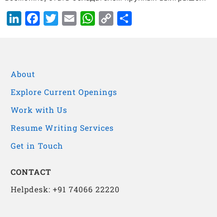
LinkedIn
Facebook
Twitter
Email
WhatsApp
Copy
Share
Link
About
Explore Current Openings
Work with Us
Resume Writing Services
Get in Touch
CONTACT
Helpdesk: +91 74066 22220