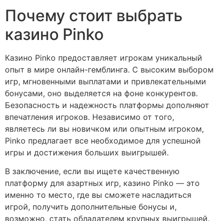
Почему стоит выбрать
казино Pinko
Казино Pinko предоставляет игрокам уникальный
опыт в мире онлайн-гемблинга. С высоким выбором
игр, мгновенными выплатами и привлекательными
бонусами, оно выделяется на фоне конкурентов.
Безопасность и надежность платформы дополняют
впечатления игроков. Независимо от того,
являетесь ли вы новичком или опытным игроком,
Pinko предлагает все необходимое для успешной
игры и достижения больших выигрышей.
В заключение, если вы ищете качественную
платформу для азартных игр, казино Pinko — это
именно то место, где вы сможете насладиться
игрой, получить дополнительные бонусы и,
возможно, стать обладателем крупных выигрышей.