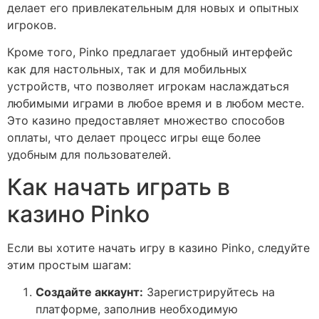
делает его привлекательным для новых и опытных
игроков.
Кроме того, Pinko предлагает удобный интерфейс
как для настольных, так и для мобильных
устройств, что позволяет игрокам наслаждаться
любимыми играми в любое время и в любом месте.
Это казино предоставляет множество способов
оплаты, что делает процесс игры еще более
удобным для пользователей.
Как начать играть в
казино Pinko
Если вы хотите начать игру в казино Pinko, следуйте
этим простым шагам:
Создайте аккаунт:
Зарегистрируйтесь на
платформе, заполнив необходимую