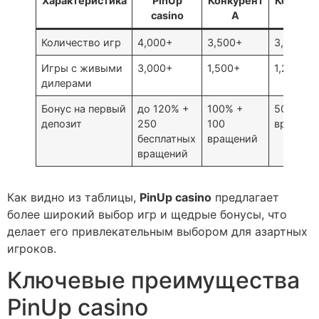
Характеристика
PinUp
Конкурент
Конкуре
casino
A
B
Количество игр
4,000+
3,500+
3,000+
Игры с живыми
3,000+
1,500+
1,200+
дилерами
Бонус на первый
до 120% +
100% +
50% + 5
депозит
250
100
вращени
бесплатных
вращений
вращений
Как видно из таблицы,
PinUp casino
предлагает
более широкий выбор игр и щедрые бонусы, что
делает его привлекательным выбором для азартных
игроков.
Ключевые преимущества
PinUp casino