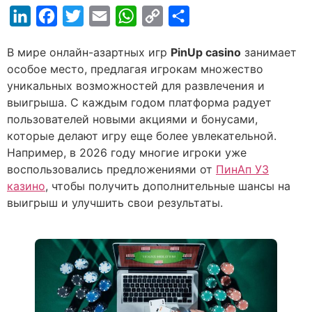
LinkedIn
Facebook
Twitter
Email
WhatsApp
Copy
Share
Link
В мире онлайн-азартных игр
PinUp casino
занимает
особое место, предлагая игрокам множество
уникальных возможностей для развлечения и
выигрыша. С каждым годом платформа радует
пользователей новыми акциями и бонусами,
которые делают игру еще более увлекательной.
Например, в 2026 году многие игроки уже
воспользовались предложениями от
ПинАп УЗ
казино
, чтобы получить дополнительные шансы на
выигрыш и улучшить свои результаты.