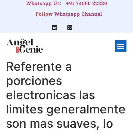
Whatsapp Us:
+91 74066 22220
Follow
Whatsapp Channel
What We Do
Linkedin G
Company Pr
Referente a
porciones
electronicas las
limites generalmente
son mas suaves, lo