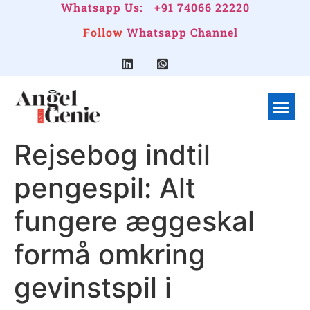
Whatsapp Us:
+91 74066 22220
Follow
Whatsapp Channel
What We Do
Linkedin G
Company Pr
Rejsebog indtil
pengespil: Alt
fungere æggeskal
formå omkring
gevinstspil i